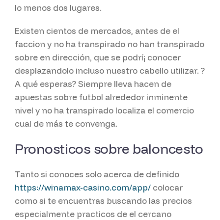
lo menos dos lugares.
Existen cientos de mercados, antes de el
faccion y no ha transpirado no han transpirado
sobre en dirección, que se podrí¡ conocer
desplazandolo incluso nuestro cabello utilizar. ?
A qué esperas? Siempre lleva hacen de
apuestas sobre futbol alrededor inminente
nivel y no ha transpirado localiza el comercio
cual de más te convenga.
Pronosticos sobre baloncesto
Tanto si conoces solo acerca de definido
https://winamax-casino.com/app/
colocar
como si te encuentras buscando las precios
especialmente practicos de el cercano