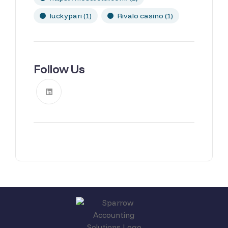
luckypari
(1)
Rivalo casino
(1)
Follow Us