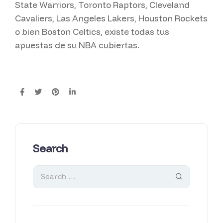
State Warriors, Toronto Raptors, Cleveland
Cavaliers, Las Angeles Lakers, Houston Rockets
o bien Boston Celtics, existe todas tus
apuestas de su NBA cubiertas.
Search