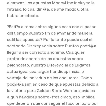
alcanzar. Los apuestas MoneyLine incluyen la
retraso, lo cual diri�a, de una modo u otra,
habra un efecto.
?Esti?s a tema sobre alguna cosa con el pasar
del tiempo nuestro fin de animar de manera
sutil las apuestas? Por lo tanto puede cual el
sector de Discrepancia sobre Puntos podri�a
llegar a ser correcto anonima. Cualquier
preferido acerca de los apuestas sobre
baloncesto, nuestro Diferencial de Lugares
actua igual cual algun handicap inicial o
ventaja de individuo de los conjuntos. Como
podri�a ser, en caso de que apuestas debido a
la victoria para Golden State Warriors joviales
algun handicap sobre -tres,cinco, eso implica
que deberan que conseguir el faccion para por