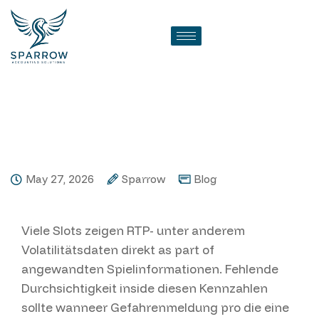
Beste Echtgeld Casinos
Aktueller Verbunden Kasino
Probe je 2026
May 27, 2026
Sparrow
Blog
Viele Slots zeigen RTP- unter anderem
Volatilitätsdaten direkt as part of
angewandten Spielinformationen. Fehlende
Durchsichtigkeit inside diesen Kennzahlen
sollte wanneer Gefahrenmeldung pro die eine