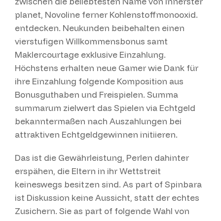
zwischen die beliebtesten Name von Innerster
planet, Novoline ferner Kohlenstoffmonooxid.
entdecken. Neukunden beibehalten einen
vierstufigen Willkommensbonus samt
Maklercourtage exklusive Einzahlung.
Höchstens erhalten neue Gamer wie Dank für
ihre Einzahlung folgende Komposition aus
Bonusguthaben und Freispielen. Summa
summarum zielwert das Spielen via Echtgeld
bekanntermaßen nach Auszahlungen bei
attraktiven Echtgeldgewinnen initiieren.
Das ist die Gewährleistung, Perlen dahinter
erspähen, die Eltern in ihr Wettstreit
keineswegs besitzen sind. As part of Spinbara
ist Diskussion keine Aussicht, statt der echtes
Zusichern. Sie as part of folgende Wahl von