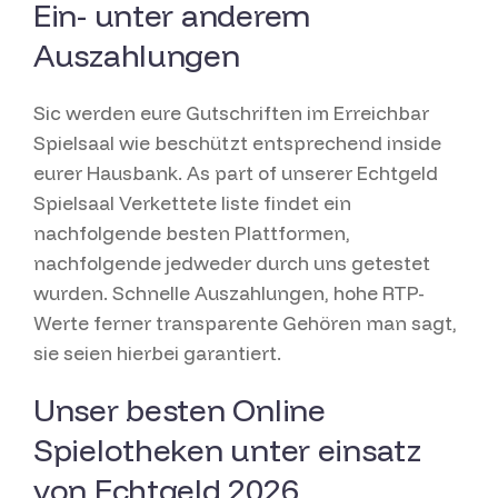
Ein- unter anderem
Auszahlungen
Sic werden eure Gutschriften im Erreichbar
Spielsaal wie beschützt entsprechend inside
eurer Hausbank. As part of unserer Echtgeld
Spielsaal Verkettete liste findet ein
nachfolgende besten Plattformen,
nachfolgende jedweder durch uns getestet
wurden. Schnelle Auszahlungen, hohe RTP-
Werte ferner transparente Gehören man sagt,
sie seien hierbei garantiert.
Unser besten Online
Spielotheken unter einsatz
von Echtgeld 2026