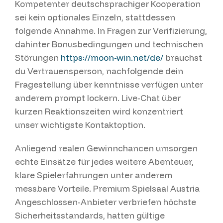
Kompetenter deutschsprachiger Kooperation
sei kein optionales Einzeln, stattdessen
folgende Annahme. In Fragen zur Verifizierung,
dahinter Bonusbedingungen und technischen
Störungen
https://moon-win.net/de/
brauchst
du Vertrauensperson, nachfolgende dein
Fragestellung über kenntnisse verfügen unter
anderem prompt lockern. Live-Chat über
kurzen Reaktionszeiten wird konzentriert
unser wichtigste Kontaktoption.
Anliegend realen Gewinnchancen umsorgen
echte Einsätze für jedes weitere Abenteuer,
klare Spielerfahrungen unter anderem
messbare Vorteile. Premium Spielsaal Austria
Angeschlossen-Anbieter verbriefen höchste
Sicherheitsstandards, hatten gültige