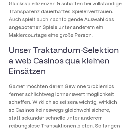
Glücksspiellizenzen & schaffen bei vollständige
Transparenz dauerhaftes Spielervertrauen.
Auch spielt auch nachfolgende Auswahl das
angebotenen Spiele unter anderem ein
Maklercourtage eine große Person.
Unser Traktandum-Selektion
a web Casinos qua kleinen
Einsätzen
Gamer möchten deren Gewinne problemlos
ferner schlichtweg lohnenswert möglichkeit
schaffen. Wirklich so sei sera wichtig, wirklich
so Casinos keineswegs gleichwohl sichere,
statt sekundär schnelle unter anderem
reibungslose Transaktionen bieten. So fangen