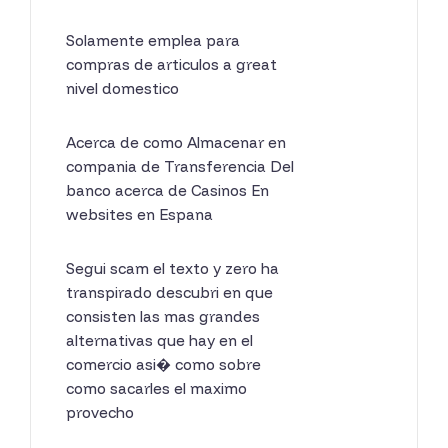
Solamente emplea para
compras de articulos a great
nivel domestico
Acerca de como Almacenar en
compania de Transferencia Del
banco acerca de Casinos En
websites en Espana
Segui scam el texto y zero ha
transpirado descubri en que
consisten las mas grandes
alternativas que hay en el
comercio asi� como sobre
como sacarles el maximo
provecho