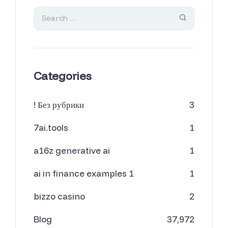
Categories
! Без рубрики
3
7ai.tools
1
a16z generative ai
1
ai in finance examples 1
1
bizzo casino
2
Blog
37,972