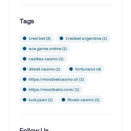
Tags
1red bet
(3)
1redbet argentina
(1)
ace game online
(1)
casillas casino
(1)
dbbet casino
(1)
fortunazo
(4)
https://mostbetcasino.cl/
(1)
https://mostbetcl.com/
(1)
luckypari
(1)
Rivalo casino
(1)
Follow Us