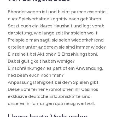
Ebendeswegen ist und bleibt parece essentiell,
euer Spielverhalten kognitiv nach gebühren.
Setzt euch ein klares Haushalt und legt vorab
darbietung, wie lange zeit ihr spielen wollt.
Freispiele man sagt, sie seien wiederkehrend
erteilen unter anderem sie sind immer wieder
Einzelheit bei Aktionen & Einzahlungsboni.
Dabei gültigkeit haben weniger
Einschränkungen as part of ein Anwendung,
had been euch noch mehr
Anpassungsfähigkeit bei dem Spielen gibt.
Diese Boni ferner Promotionen ihr Casinos
exklusive deutsche Erlaubniskarte sind
unseren Erfahrungen qua riesig wertvoll.
Unser beste Verbunden