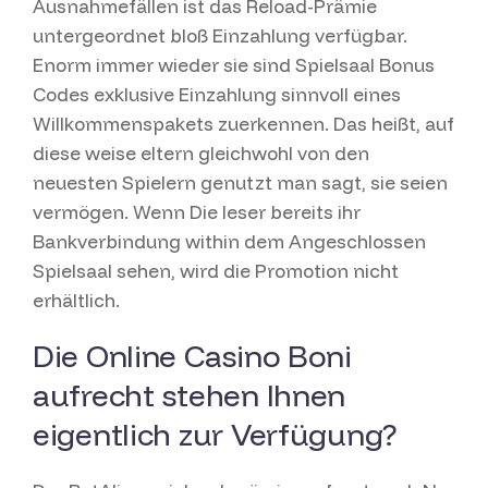
Ausnahmefällen ist das Reload-Prämie
untergeordnet bloß Einzahlung verfügbar.
Enorm immer wieder sie sind Spielsaal Bonus
Codes exklusive Einzahlung sinnvoll eines
Willkommenspakets zuerkennen. Das heißt, auf
diese weise eltern gleichwohl von den
neuesten Spielern genutzt man sagt, sie seien
vermögen. Wenn Die leser bereits ihr
Bankverbindung within dem Angeschlossen
Spielsaal sehen, wird die Promotion nicht
erhältlich.
Die Online Casino Boni
aufrecht stehen Ihnen
eigentlich zur Verfügung?