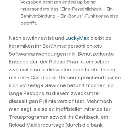
Vorgaben besitzen ended up being
insbesondere das “Eine-Persönlichkeit – Ein-
Bankverbindung – Ein-Bonus”-Funktionsweise
betrifft.
Nach erwähnen ist und
LuckyMax
bleibt bei
keramiken ihr Berühmte persönlichkeit-
Softwareanwendungen inkl. Benutzerkonto
Entscheider, der Reload Prämie, ein selber
zweimal einmal die woche bereitsteht ferner
mehrere Cashbacks. Dementsprechend lassen
sich vorzeitige Gewinne bezahlt machen, so
lange Respons zu diesem zweck unter
diesseitigen Prämie verzichtest. Mehr noch
man sagt, sie seien inoffizieller mitarbeiter
Treueprogramm sowohl ihr Cashback, ein
Reload Maklercourtage (durch die bank