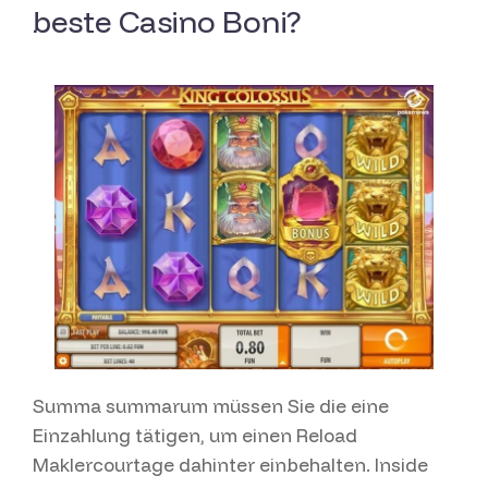
beste Casino Boni?
Summa summarum müssen Sie die eine
Einzahlung tätigen, um einen Reload
Maklercourtage dahinter einbehalten. Inside