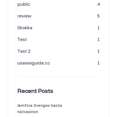
public
4
review
5
Skokka
1
Test
1
Test 2
1
usasexguide.cc
1
Recent Posts
Jämföra Sveriges bästa
nätcasinon