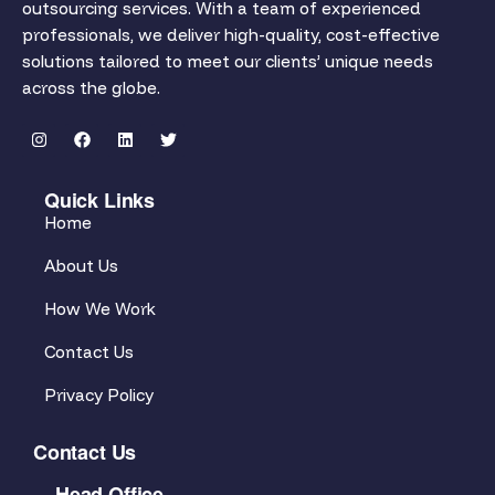
outsourcing services. With a team of experienced
professionals, we deliver high-quality, cost-effective
solutions tailored to meet our clients’ unique needs
across the globe.
Quick Links
Home
About Us
How We Work
Contact Us
Privacy Policy
Contact Us
Head Office