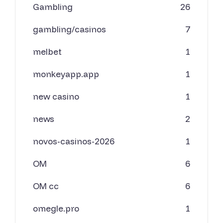
Gambling
26
gambling/casinos
7
melbet
1
monkeyapp.app
1
new casino
1
news
2
novos-casinos-2026
1
OM
6
OM cc
6
omegle.pro
1