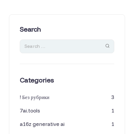
Search
Categories
! Без рубрики
3
7ai.tools
1
a16z generative ai
1