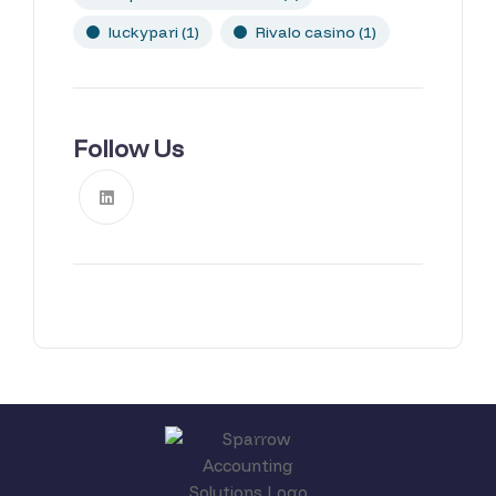
luckypari
(1)
Rivalo casino
(1)
Follow Us