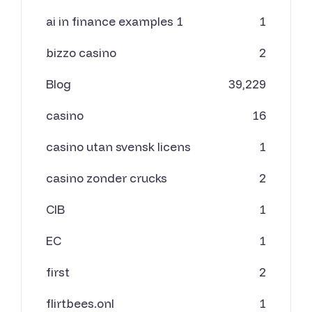
ai in finance examples 1
1
bizzo casino
2
Blog
39,229
casino
16
casino utan svensk licens
1
casino zonder crucks
2
CIB
1
EC
1
first
2
flirtbees.onl
1