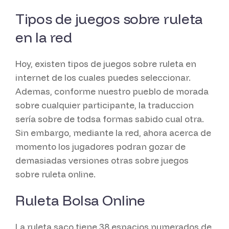
Tipos de juegos sobre ruleta
en la red
Hoy, existen tipos de juegos sobre ruleta en
internet de los cuales puedes seleccionar.
Ademas, conforme nuestro pueblo de morada
sobre cualquier participante, la traduccion
serí­a sobre de todsa formas sabido cual otra.
Sin embargo, mediante la red, ahora acerca de
momento los jugadores podran gozar de
demasiadas versiones otras sobre juegos
sobre ruleta online.
Ruleta Bolsa Online
La ruleta saco tiene 38 espacios numerados de