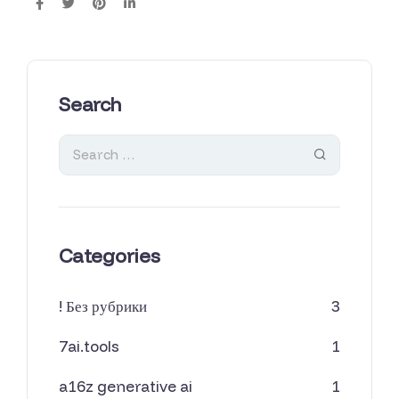
Search
Categories
! Без рубрики
3
7ai.tools
1
a16z generative ai
1