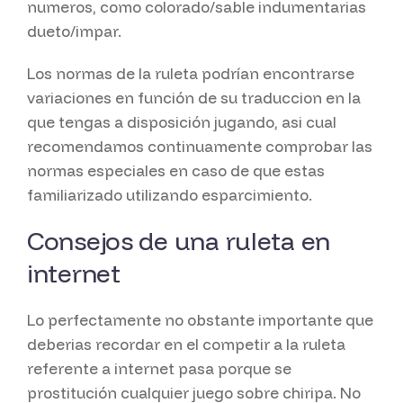
numeros, como colorado/sable indumentarias
dueto/impar.
Los normas de la ruleta podrían encontrarse
variaciones en función de su traduccion en la
que tengas a disposición jugando, asi cual
recomendamos continuamente comprobar las
normas especiales en caso de que estas
familiarizado utilizando esparcimiento.
Consejos de una ruleta en
internet
Lo perfectamente no obstante importante que
deberias recordar en el competir a la ruleta
referente a internet pasa porque se
prostitución cualquier juego sobre chiripa. No