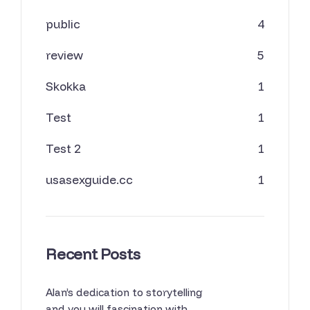
public
4
review
5
Skokka
1
Test
1
Test 2
1
usasexguide.cc
1
Recent Posts
Alan’s dedication to storytelling
and you will fascination with