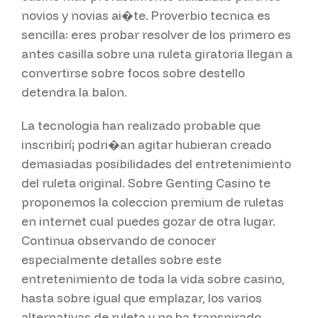
novios y novias ai�te. Proverbio tecnica es
sencilla: eres probar resolver de los primero es
antes casilla sobre una ruleta giratoria llegan a
convertirse sobre focos sobre destello
detendra la balon.
La tecnologia han realizado probable que
inscribirí¡ podri�an agitar hubieran creado
demasiadas posibilidades del entretenimiento
del ruleta original. Sobre Genting Casino te
proponemos la coleccion premium de ruletas
en internet cual puedes gozar de otra lugar.
Continua observando de conocer
especialmente detalles sobre este
entretenimiento de toda la vida sobre casino,
hasta sobre igual que emplazar, los varios
alternativas de ruleta y no ha transpirado