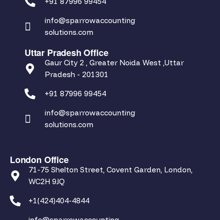
+91 87996 99454
info@sparrowaccounting
solutions.com
Uttar Pradesh Office
Gaur City 2 , Greater Noida West ,Uttar
Pradesh - 201301
+91 87996 99454
info@sparrowaccounting
solutions.com
London Office
71-75 Shelton Street, Covent Garden, London,
WC2H 9JQ
+1(424)404-4844
info@sparrowaccounting