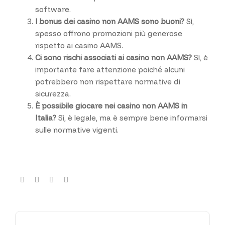
software.
I bonus dei casino non AAMS sono buoni?
Sì,
spesso offrono promozioni più generose
rispetto ai casino AAMS.
Ci sono rischi associati ai casino non AAMS?
Sì, è
importante fare attenzione poiché alcuni
potrebbero non rispettare normative di
sicurezza.
È possibile giocare nei casino non AAMS in
Italia?
Sì, è legale, ma è sempre bene informarsi
sulle normative vigenti.