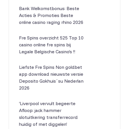
Bank Welkomstbonus: Beste
Acties & Promoties Beste
online casino raging rhino 2026
Fre Spins overzicht 525 Top 10
casino online fre spins bij
Legale Belgische Casino’s !!
Liefste Fre Spins Non goldbet
app download nieuwste versie
Deposito Gokhuis´su Nederlan
2026
‘Liverpool vervult begeerte
Afloop: jack hammer
slotuitkering transferrecord
huidig of met diggelen’