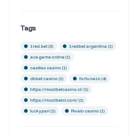
Tags
1red bet
(3)
1redbet argentina
(1)
ace game online
(1)
casillas casino
(1)
dbbet casino
(1)
fortunazo
(4)
https://mostbetcasino.cl/
(1)
https://mostbetcl.com/
(1)
luckypari
(1)
Rivalo casino
(1)