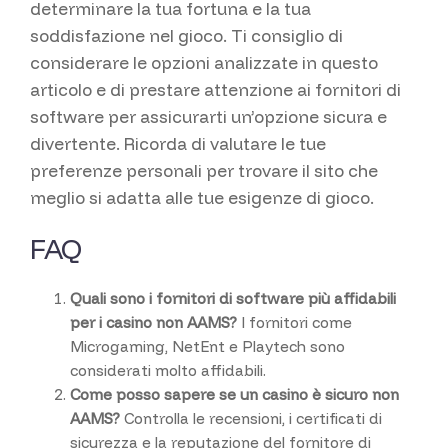
determinare la tua fortuna e la tua
soddisfazione nel gioco. Ti consiglio di
considerare le opzioni analizzate in questo
articolo e di prestare attenzione ai fornitori di
software per assicurarti un’opzione sicura e
divertente. Ricorda di valutare le tue
preferenze personali per trovare il sito che
meglio si adatta alle tue esigenze di gioco.
FAQ
Quali sono i fornitori di software più affidabili
per i casino non AAMS?
I fornitori come
Microgaming, NetEnt e Playtech sono
considerati molto affidabili.
Come posso sapere se un casino è sicuro non
AAMS?
Controlla le recensioni, i certificati di
sicurezza e la reputazione del fornitore di