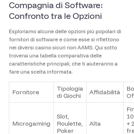
Compagnia di Software:
Confronto tra le Opzioni
Esploriamo alcune delle opzioni più popolari di
fornitori di software e come esse si riflettono
nei diversi casino sicuri non AAMS. Qui sotto
troverai una tabella comparativa delle
caratteristiche principali, che ti aiuteranno a
fare una scelta informata.
Tipologia
Bo
Fornitore
Affidabilità
di Giochi
Of
Fi
Slot,
10
Microgaming
Roulette,
Alta
+ 
Poker
fr