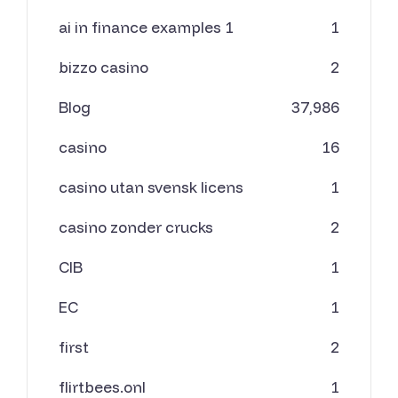
ai in finance examples 1
1
bizzo casino
2
Blog
37,986
casino
16
casino utan svensk licens
1
casino zonder crucks
2
CIB
1
EC
1
first
2
flirtbees.onl
1