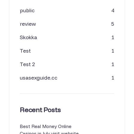
public
4
review
5
Skokka
1
Test
1
Test 2
1
usasexguide.cc
1
Recent Posts
Best Real Money Online
Casinos in July visit website