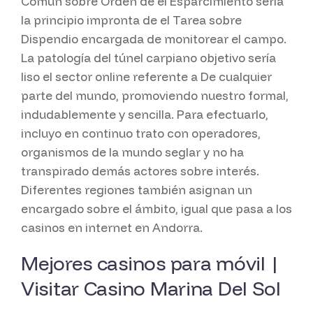
Común sobre Orden de el Esparcimiento serí­a
la principio impronta de el Tarea sobre
Dispendio encargada de monitorear el campo.
La patologí­a del túnel carpiano objetivo serí­a
liso el sector online referente a De cualquier
parte del mundo, promoviendo nuestro formal,
indudablemente y sencilla. Para efectuarlo,
incluyo en continuo trato con operadores,
organismos de la mundo seglar y no ha
transpirado demás actores sobre interés.
Diferentes regiones también asignan un
encargado sobre el ámbito, igual que pasa a los
casinos en internet en Andorra.
Mejores casinos para móvil |
Visitar Casino Marina Del Sol