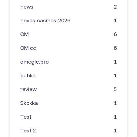
news
2
novos-casinos-2026
1
OM
6
OM cc
6
omegle.pro
1
public
1
review
5
Skokka
1
Test
1
Test 2
1