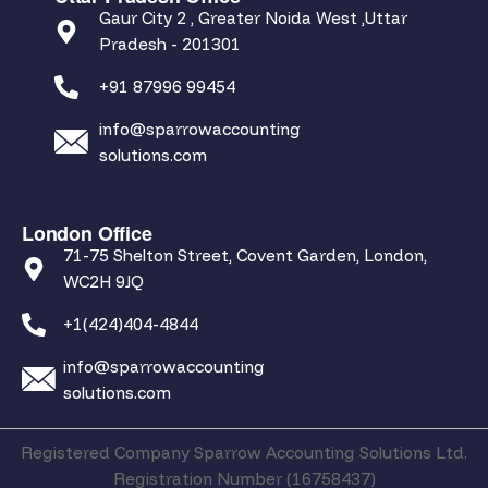
Gaur City 2 , Greater Noida West ,Uttar
Pradesh - 201301
+91 87996 99454
info@sparrowaccounting
solutions.com
London Office
71-75 Shelton Street, Covent Garden, London,
WC2H 9JQ
+1(424)404-4844
info@sparrowaccounting
solutions.com
Registered Company Sparrow Accounting Solutions Ltd.
Registration Number (16758437)