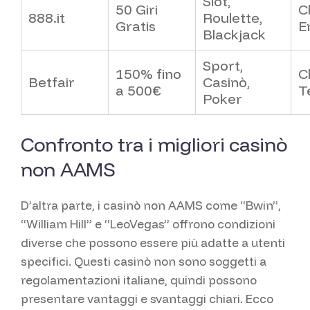
Slot,
50 Giri
C
888.it
Roulette,
Gratis
E
Blackjack
Sport,
150% fino
C
Betfair
Casinò,
a 500€
T
Poker
Confronto tra i migliori casinò
non AAMS
D’altra parte, i casinò non AAMS come “Bwin”,
“William Hill” e “LeoVegas” offrono condizioni
diverse che possono essere più adatte a utenti
specifici. Questi casinò non sono soggetti a
regolamentazioni italiane, quindi possono
presentare vantaggi e svantaggi chiari. Ecco