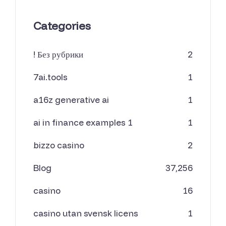
Categories
! Без рубрики
2
7ai.tools
1
a16z generative ai
1
ai in finance examples 1
1
bizzo casino
2
Blog
37,256
casino
16
casino utan svensk licens
1