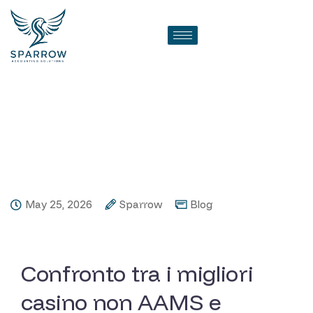
Confronto tra i migliori
casino non AAMS e AAMS:
Guida alla scelta del sito
giusto
May 25, 2026
Sparrow
Blog
Confronto tra i migliori
casino non AAMS e