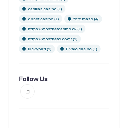
casillas casino
(1)
dbbet casino
(1)
fortunazo
(4)
https://mostbetcasino.cl/
(1)
https://mostbetcl.com/
(1)
luckypari
(1)
Rivalo casino
(1)
Follow Us