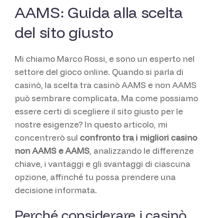
AAMS: Guida alla scelta
del sito giusto
Mi chiamo Marco Rossi, e sono un esperto nel
settore del gioco online. Quando si parla di
casinò, la scelta tra casinò AAMS e non AAMS
può sembrare complicata. Ma come possiamo
essere certi di scegliere il sito giusto per le
nostre esigenze? In questo articolo, mi
concentrerò sul
confronto tra i migliori casino
non AAMS e AAMS
, analizzando le differenze
chiave, i vantaggi e gli svantaggi di ciascuna
opzione, affinché tu possa prendere una
decisione informata.
Perché considerare i casinò