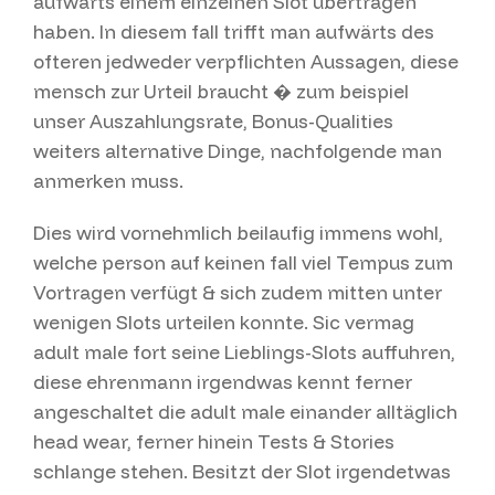
aufwärts einem einzelnen Slot übertragen
haben. In diesem fall trifft man aufwärts des
ofteren jedweder verpflichten Aussagen, diese
mensch zur Urteil braucht � zum beispiel
unser Auszahlungsrate, Bonus-Qualities
weiters alternative Dinge, nachfolgende man
anmerken muss.
Dies wird vornehmlich beilaufig immens wohl,
welche person auf keinen fall viel Tempus zum
Vortragen verfügt & sich zudem mitten unter
wenigen Slots urteilen konnte. Sic vermag
adult male fort seine Lieblings-Slots auffuhren,
diese ehrenmann irgendwas kennt ferner
angeschaltet die adult male einander alltäglich
head wear, ferner hinein Tests & Stories
schlange stehen. Besitzt der Slot irgendetwas