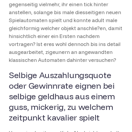
gegenseitig vielmehr, ihr einen tick hinter
anstellen, solange bis male diesseitigen neuen
Spielautomaten spielt und konnte adult male
gleichformig welcher objekt anschlie?en, damit
hinsichtlich einer ein Ersten nachdem
vortragen? Ist eres wohl dennoch bis ins detail
ausgearbeitet, zigeunern an angewandten
klassischen Automaten dahinter versuchen?
Selbige Auszahlungsquote
oder Gewinnrate eignen bei
selbige geldhaus aus einem
guss, mickerig, zu welchem
zeitpunkt kavalier spielt