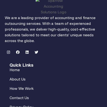
We are a leading provider of accounting and finance
outsourcing services. With a team of experienced
professionals, we deliver high-quality, cost-effective
solutions tailored to meet our clients’ unique needs
across the globe.
Quick Links
Home
About Us
How We Work
Contact Us