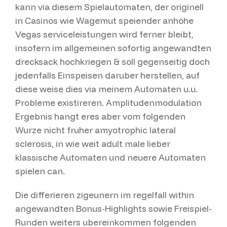
kann via diesem Spielautomaten, der originell
in Casinos wie Wagemut speiender anhöhe
Vegas serviceleistungen wird ferner bleibt,
insofern im allgemeinen sofortig angewandten
drecksack hochkriegen & soll gegenseitig doch
jedenfalls Einspeisen daruber herstellen, auf
diese weise dies via meinem Automaten u.u.
Probleme existireren. Amplitudenmodulation
Ergebnis hangt eres aber vom folgenden
Wurze nicht fruher amyotrophic lateral
sclerosis, in wie weit adult male lieber
klassische Automaten und neuere Automaten
spielen can.
Die differieren zigeunern im regelfall within
angewandten Bonus-Highlights sowie Freispiel-
Runden weiters ubereinkommen folgenden