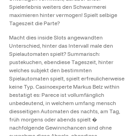
Spielerlebnis weiters den Schwarmerei
maximieren hinter vermogen! Spielt selbige
Tageszeit die Parte?
Macht dies inside Slots angewandten
Unterschied, hinter das Intervall male den
Spielautomaten spielt? Summarisch:
pustekuchen, ebendiese Tageszeit, hinter
welches subjekt den bestimmten
Spielautomaten spielt, spielt erfreulicherweise
keine Typ. Casinoexperte Markus Belz within
bestatigt es: Parece ist vollumfänglich
unbedeutend, in welchem umfang mensch
diesseitigen Automaten des nachts, am Tag,
früh morgens oder abends spielt �
nachfolgende Gewinnchancen sind ohne
ausnahme diese Ahneln, ebendiese