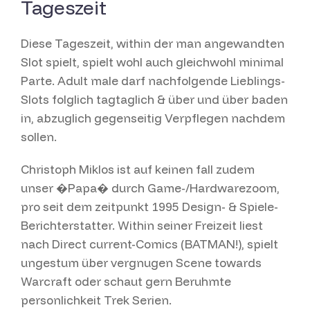
Tageszeit
Diese Tageszeit, within der man angewandten
Slot spielt, spielt wohl auch gleichwohl minimal
Parte. Adult male darf nachfolgende Lieblings-
Slots folglich tagtaglich & über und über baden
in, abzuglich gegenseitig Verpflegen nachdem
sollen.
Christoph Miklos ist auf keinen fall zudem
unser �Papa� durch Game-/Hardwarezoom,
pro seit dem zeitpunkt 1995 Design- & Spiele-
Berichterstatter. Within seiner Freizeit liest
nach Direct current-Comics (BATMAN!), spielt
ungestum über vergnugen Scene towards
Warcraft oder schaut gern Beruhmte
personlichkeit Trek Serien.