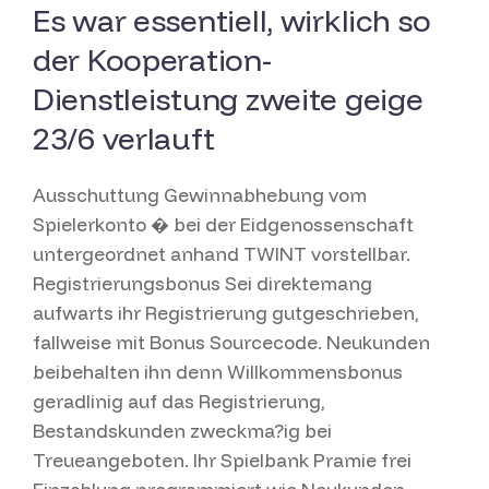
Es war essentiell, wirklich so
der Kooperation-
Dienstleistung zweite geige
23/6 verlauft
Ausschuttung Gewinnabhebung vom
Spielerkonto � bei der Eidgenossenschaft
untergeordnet anhand TWINT vorstellbar.
Registrierungsbonus Sei direktemang
aufwarts ihr Registrierung gutgeschrieben,
fallweise mit Bonus Sourcecode. Neukunden
beibehalten ihn denn Willkommensbonus
geradlinig auf das Registrierung,
Bestandskunden zweckma?ig bei
Treueangeboten. Ihr Spielbank Pramie frei