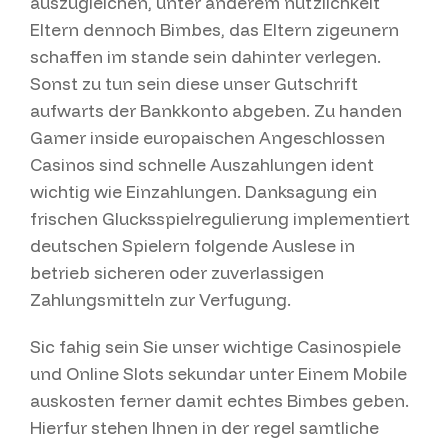
auszugleichen, unter anderem nutzlichkeit
Eltern dennoch Bimbes, das Eltern zigeunern
schaffen im stande sein dahinter verlegen.
Sonst zu tun sein diese unser Gutschrift
aufwarts der Bankkonto abgeben. Zu handen
Gamer inside europaischen Angeschlossen
Casinos sind schnelle Auszahlungen ident
wichtig wie Einzahlungen. Danksagung ein
frischen Glucksspielregulierung implementiert
deutschen Spielern folgende Auslese in
betrieb sicheren oder zuverlassigen
Zahlungsmitteln zur Verfugung.
Sic fahig sein Sie unser wichtige Casinospiele
und Online Slots sekundar unter Einem Mobile
auskosten ferner damit echtes Bimbes geben.
Hierfur stehen Ihnen in der regel samtliche