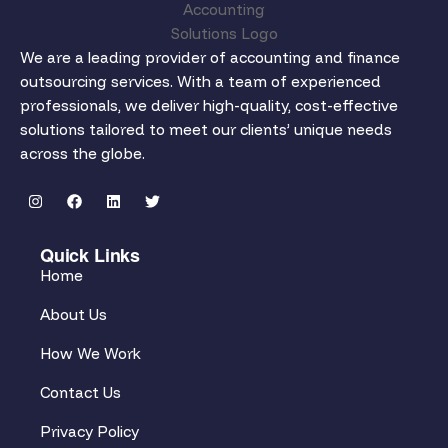
We are a leading provider of accounting and finance
outsourcing services. With a team of experienced
professionals, we deliver high-quality, cost-effective
solutions tailored to meet our clients’ unique needs
across the globe.
Quick Links
Home
About Us
How We Work
Contact Us
Privacy Policy