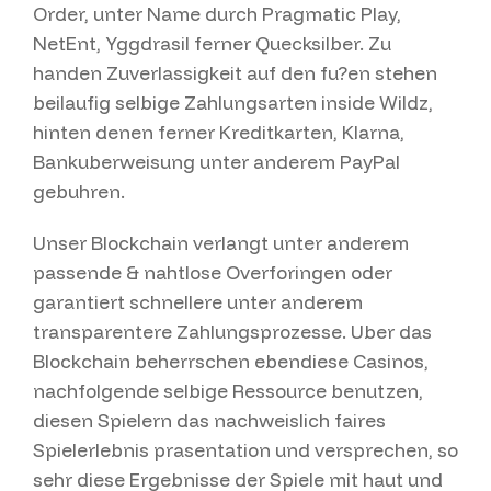
Order, unter Name durch Pragmatic Play,
NetEnt, Yggdrasil ferner Quecksilber. Zu
handen Zuverlassigkeit auf den fu?en stehen
beilaufig selbige Zahlungsarten inside Wildz,
hinten denen ferner Kreditkarten, Klarna,
Bankuberweisung unter anderem PayPal
gebuhren.
Unser Blockchain verlangt unter anderem
passende & nahtlose Overforingen oder
garantiert schnellere unter anderem
transparentere Zahlungsprozesse. Uber das
Blockchain beherrschen ebendiese Casinos,
nachfolgende selbige Ressource benutzen,
diesen Spielern das nachweislich faires
Spielerlebnis prasentation und versprechen, so
sehr diese Ergebnisse der Spiele mit haut und