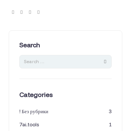
Search
Categories
! Без рубрики
3
7ai.tools
1