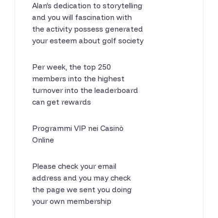
Alan’s dedication to storytelling
and you will fascination with
the activity possess generated
your esteem about golf society
Per week, the top 250
members into the highest
turnover into the leaderboard
can get rewards
Programmi VIP nei Casinò
Online
Please check your email
address and you may check
the page we sent you doing
your own membership