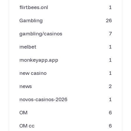
flirtbees.onl
1
Gambling
26
gambling/casinos
7
melbet
1
monkeyapp.app
1
new casino
1
news
2
novos-casinos-2026
1
OM
6
OM cc
6