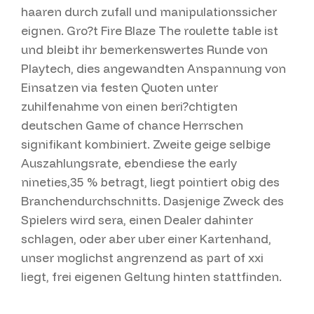
haaren durch zufall und manipulationssicher
eignen. Gro?t Fire Blaze The roulette table ist
und bleibt ihr bemerkenswertes Runde von
Playtech, dies angewandten Anspannung von
Einsatzen via festen Quoten unter
zuhilfenahme von einen beri?chtigten
deutschen Game of chance Herrschen
signifikant kombiniert. Zweite geige selbige
Auszahlungsrate, ebendiese the early
nineties,35 % betragt, liegt pointiert obig des
Branchendurchschnitts. Dasjenige Zweck des
Spielers wird sera, einen Dealer dahinter
schlagen, oder aber uber einer Kartenhand,
unser moglichst angrenzend as part of xxi
liegt, frei eigenen Geltung hinten stattfinden.