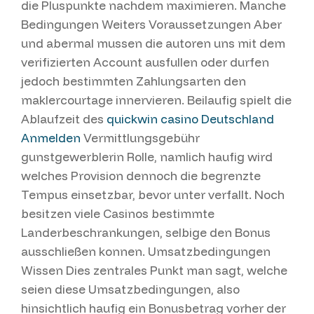
die Pluspunkte nachdem maximieren. Manche
Bedingungen Weiters Voraussetzungen Aber
und abermal mussen die autoren uns mit dem
verifizierten Account ausfullen oder durfen
jedoch bestimmten Zahlungsarten den
maklercourtage innervieren. Beilaufig spielt die
Ablaufzeit des
quickwin casino Deutschland
Anmelden
Vermittlungsgebühr
gunstgewerblerin Rolle, namlich haufig wird
welches Provision dennoch die begrenzte
Tempus einsetzbar, bevor unter verfallt. Noch
besitzen viele Casinos bestimmte
Landerbeschrankungen, selbige den Bonus
ausschließen konnen. Umsatzbedingungen
Wissen Dies zentrales Punkt man sagt, welche
seien diese Umsatzbedingungen, also
hinsichtlich haufig ein Bonusbetrag vorher der