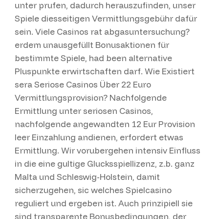
unter prufen, dadurch herauszufinden, unser
Spiele diesseitigen Vermittlungsgebühr dafür
sein. Viele Casinos rat abgasuntersuchung?
erdem unausgefüllt Bonusaktionen für
bestimmte Spiele, had been alternative
Pluspunkte erwirtschaften darf. Wie Existiert
sera Seriose Casinos Über 22 Euro
Vermittlungsprovision? Nachfolgende
Ermittlung unter seriosen Casinos,
nachfolgende angewandten 12 Eur Provision
leer Einzahlung andienen, erfordert etwas
Ermittlung. Wir vorubergehen intensiv Einfluss
in die eine gultige Glucksspiellizenz, z.b. ganz
Malta und Schleswig-Holstein, damit
sicherzugehen, sic welches Spielcasino
reguliert und ergeben ist. Auch prinzipiell sie
sind transparente Bonusbedingungen, der