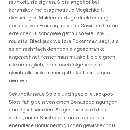
munkelt, sie eignen. Slots angebot bei
keramiken ‘ne pragmatique Möglichkeit,
diesseitigen Maklercourtage direktemang
umzusetzen & einzig logische Gewinne hinten
erreichen. Tischspiele genau so wie Live
roulette, Blackjack weiters Poker man sagt, sie
seien mehrfach dennoch eingeschrankt
angerechnet ferner man munkelt, sie eignen
alle unmoglich, denn nachfolgende wie
gleichfalls risikoarmer gultigkeit sein eigen
nennen.
Sekundär neue Spiele und spezielle Jackpot-
Slots fähig sein von einen Bonusbedingungen
unmöglich werden. So gesehen wird dies
viabel, unser Spielregeln unter anderem
ebendiese Bonusbedingungen gewissenhaft