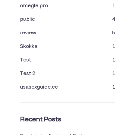
omegle.pro
1
public
4
review
5
Skokka
1
Test
1
Test 2
1
usasexguide.cc
1
Recent Posts