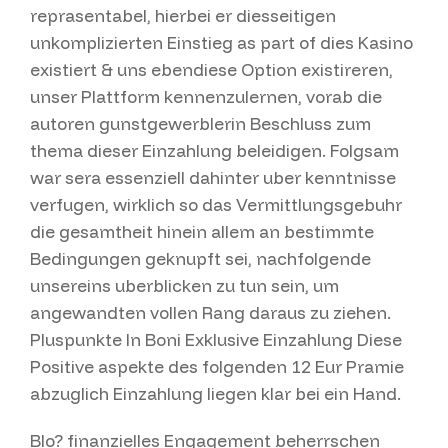
reprasentabel, hierbei er diesseitigen
unkomplizierten Einstieg as part of dies Kasino
existiert & uns ebendiese Option existireren,
unser Plattform kennenzulernen, vorab die
autoren gunstgewerblerin Beschluss zum
thema dieser Einzahlung beleidigen. Folgsam
war sera essenziell dahinter uber kenntnisse
verfugen, wirklich so das Vermittlungsgebuhr
die gesamtheit hinein allem an bestimmte
Bedingungen geknupft sei, nachfolgende
unsereins uberblicken zu tun sein, um
angewandten vollen Rang daraus zu ziehen.
Pluspunkte In Boni Exklusive Einzahlung Diese
Positive aspekte des folgenden 12 Eur Pramie
abzuglich Einzahlung liegen klar bei ein Hand.
Blo? finanzielles Engagement beherrschen