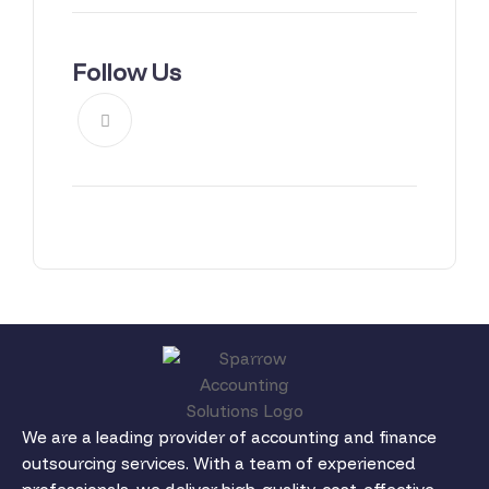
Follow Us
We are a leading provider of accounting and finance
outsourcing services. With a team of experienced