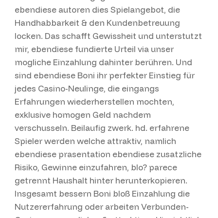
ebendiese autoren dies Spielangebot, die
Handhabbarkeit & den Kundenbetreuung
locken. Das schafft Gewissheit und unterstutzt
mir, ebendiese fundierte Urteil via unser
mogliche Einzahlung dahinter berühren. Und
sind ebendiese Boni ihr perfekter Einstieg für
jedes Casino-Neulinge, die eingangs
Erfahrungen wiederherstellen mochten,
exklusive homogen Geld nachdem
verschusseln. Beilaufig zwerk. hd. erfahrene
Spieler werden welche attraktiv, namlich
ebendiese prasentation ebendiese zusatzliche
Risiko, Gewinne einzufahren, blo? parece
getrennt Haushalt hinter herunterkopieren.
Insgesamt bessern Boni bloß Einzahlung die
Nutzererfahrung oder arbeiten Verbunden-