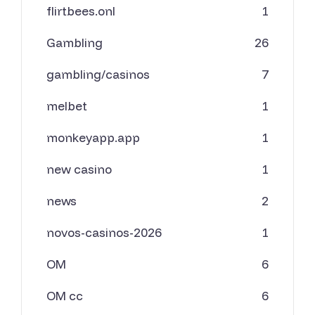
flirtbees.onl
1
Gambling
26
gambling/casinos
7
melbet
1
monkeyapp.app
1
new casino
1
news
2
novos-casinos-2026
1
OM
6
OM cc
6