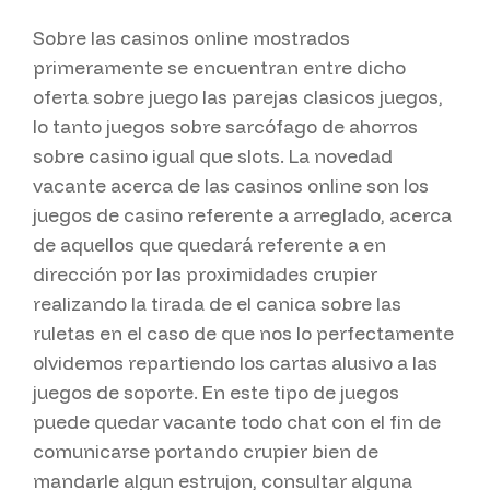
Sobre las casinos online mostrados
primeramente se encuentran entre dicho
oferta sobre juego las parejas clasicos juegos,
lo tanto juegos sobre sarcófago de ahorros
sobre casino igual que slots. La novedad
vacante acerca de las casinos online son los
juegos de casino referente a arreglado, acerca
de aquellos que quedará referente a en
dirección por las proximidades crupier
realizando la tirada de el canica sobre las
ruletas en el caso de que nos lo perfectamente
olvidemos repartiendo los cartas alusivo a las
juegos de soporte. En este tipo de juegos
puede quedar vacante todo chat con el fin de
comunicarse portando crupier bien de
mandarle algun estrujon, consultar alguna