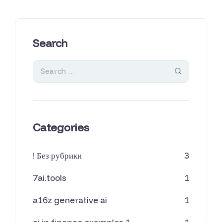
Search
Categories
! Без рубрики
3
7ai.tools
1
a16z generative ai
1