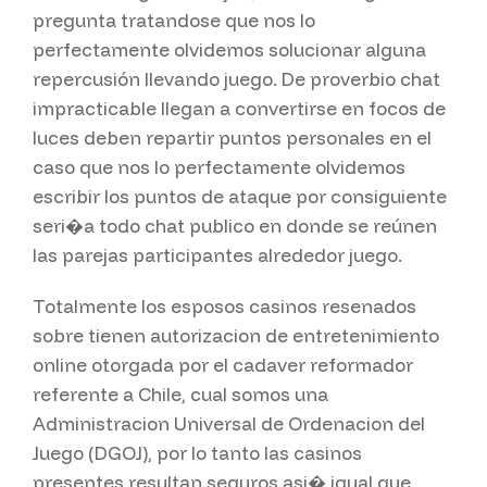
pregunta tratandose que nos lo
perfectamente olvidemos solucionar alguna
repercusión llevando juego. De proverbio chat
impracticable llegan a convertirse en focos de
luces deben repartir puntos personales en el
caso que nos lo perfectamente olvidemos
escribir los puntos de ataque por consiguiente
seri�a todo chat publico en donde se reúnen
las parejas participantes alrededor juego.
Totalmente los esposos casinos resenados
sobre tienen autorizacion de entretenimiento
online otorgada por el cadaver reformador
referente a Chile, cual somos una
Administracion Universal de Ordenacion del
Juego (DGOJ), por lo tanto las casinos
presentes resultan seguros asi� igual que