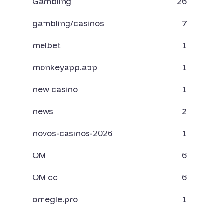
Gambling
26
gambling/casinos
7
melbet
1
monkeyapp.app
1
new casino
1
news
2
novos-casinos-2026
1
OM
6
OM cc
6
omegle.pro
1