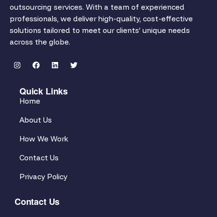
outsourcing services. With a team of experienced
professionals, we deliver high-quality, cost-effective
solutions tailored to meet our clients’ unique needs
across the globe.
Quick Links
Home
About Us
How We Work
Contact Us
Privacy Policy
Contact Us