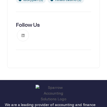
Follow Us
We are a leading provider of accounting and finance