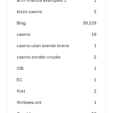
ai in finance examples 1
1
bizzo casino
2
Blog
39,229
casino
16
casino utan svensk licens
1
casino zonder crucks
2
CIB
1
EC
1
first
2
flirtbees.onl
1