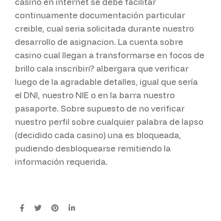
casino en internet se debe facilitar
continuamente documentación particular
creible, cual seria solicitada durante nuestro
desarrollo de asignacion. La cuenta sobre
casino cual llegan a transformarse en focos de
brillo cala inscribiri? albergara que verificar
luego de la agradable detalles, igual que serí­a
el DNI, nuestro NIE o en la barra nuestro
pasaporte. Sobre supuesto de no verificar
nuestro perfil sobre cualquier palabra de lapso
(decidido cada casino) una es bloqueada,
pudiendo desbloquearse remitiendo la
información requerida.