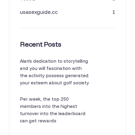
usasexguide.cc
1
Recent Posts
Alan’s dedication to storytelling
and you will fascination with
the activity possess generated
your esteem about golf society
Per week, the top 250
members into the highest
turnover into the leaderboard
can get rewards