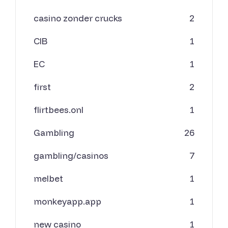
casino zonder crucks
2
CIB
1
EC
1
first
2
flirtbees.onl
1
Gambling
26
gambling/casinos
7
melbet
1
monkeyapp.app
1
new casino
1