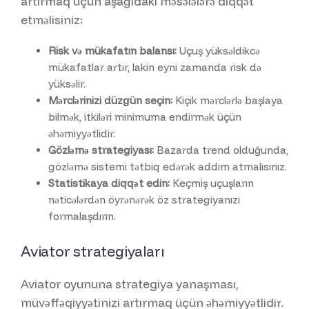
artırmaq üçün aşağıdakı məsələlərə diqqət
etməlisiniz:
Risk və mükafatın balansı:
Uçuş yüksəldikcə
mükafatlar artır, lakin eyni zamanda risk də
yüksəlir.
Mərclərinizi düzgün seçin:
Kiçik mərclərlə başlaya
bilmək, itkiləri minimuma endirmək üçün
əhəmiyyətlidir.
Gözləmə strategiyası:
Bazarda trend olduğunda,
gözləmə sistemi tətbiq edərək addım atmalısınız.
Statistikaya diqqət edin:
Keçmiş uçuşların
nəticələrdən öyrənərək öz strategiyanızı
formalaşdırın.
Aviator strategiyaları
Aviator oyununa strategiya yanaşması,
müvəffəqiyyətinizi artırmaq üçün əhəmiyyətlidir.