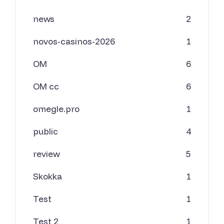
news
2
novos-casinos-2026
1
OM
6
OM cc
6
omegle.pro
1
public
4
review
5
Skokka
1
Test
1
Test 2
1