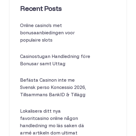
Recent Posts
Online casino’s met
bonusaanbiedingen voor
populaire slots
Casinostugan Handledning före
Bonusar samt Uttag
Befästa Casinon inte me
Svensk perso Koncessio 2026,
Tillsammans BankID & Tillägg
Lokalisera ditt nya
favoritcasino online någon
handledning mo läs saken dä
armé artikeln dom ultimat