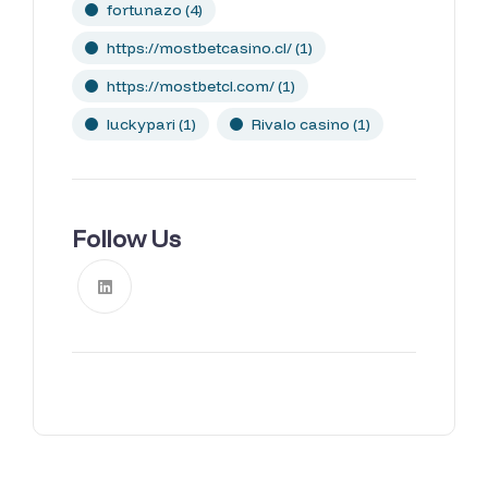
fortunazo
(4)
https://mostbetcasino.cl/
(1)
https://mostbetcl.com/
(1)
luckypari
(1)
Rivalo casino
(1)
Follow Us