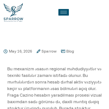
Fraga Casino Azərbaycanda
Rəsmi Onlayn Kazino 2026
May 16, 2026
Sparrow
Blog
Bu mexanizm əsasən regional məhdudiyyətlər və
texniki fasilələr zamanı istifadə olunur. Bu
mərhələlərdən sonra hesab dərhal aktiv vəziyyətə
keçir və platformanın əsas bölmələri açıq olur.
Fraga Cazino hesabın yaradılması prosesi vizual
baxımdan sadə görünsə də, daxili məntiq dəqiq
struktur üzərində qurulub. Burada struktur