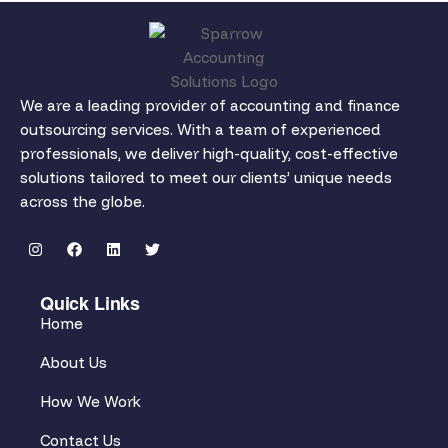
We are a leading provider of accounting and finance
outsourcing services. With a team of experienced
professionals, we deliver high-quality, cost-effective
solutions tailored to meet our clients’ unique needs
across the globe.
Quick Links
Home
About Us
How We Work
Contact Us