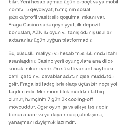
bilər. Yeni hesab açmaq üçün e‑poçt və ya mobil
nömrə ilə qeydiyyat, həmçinin sosial
şəbəkə/profil vasitəsilə qoşulma imkanı var.
Fraga Casino sadə qeydiyyat, ilk depozit
bonusları, AZN ilə oyun və tanış ödəniş üsulları
axtaranlar üçün uyğun platformadır.
Bu, xüsusilə maliyyə və hesab məsələlərində izahı
asanlaşdırır. Casino yerli oyunçulara ana dildə
kömək imkanı verir. Ən sürətli variant saytdakı
canlı çatdır və cavablar adətən qısa müddətdə
gəlir. Fraga istifadəçilərlə əlaqə üçün bir neçə yol
təqdim edir. Minimum blok müddəti tətbiq
olunur, həmçinin 7 günlük cooling-off
mövcuddur. Əgər oyun işə və ailəyə təsir edir,
borca aparır və ya dayanmaq çətinləşirsə,
yanaşmanı dəyişmək lazımdır.