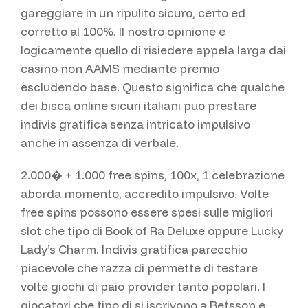
gareggiare in un ripulito sicuro, certo ed
corretto al 100%. Il nostro opinione e
logicamente quello di risiedere appela larga dai
casino non AAMS mediante premio
escludendo base. Questo significa che qualche
dei bisca online sicuri italiani puo prestare
indivis gratifica senza intricato impulsivo
anche in assenza di verbale.
2.000� + 1.000 free spins, 100x, 1 celebrazione
aborda momento, accredito impulsivo. Volte
free spins possono essere spesi sulle migliori
slot che tipo di Book of Ra Deluxe oppure Lucky
Lady’s Charm. Indivis gratifica parecchio
piacevole che razza di permette di testare
volte giochi di paio provider tanto popolari. I
giocatori che tipo di si iscrivono a Betsson e