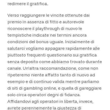
redimere il gratifica.
Verso raggiungere le vincite ottenute dai
premio in assenza di fitto e autorevole
riconoscere il playthrough di nuovo le
tempistiche indicate nei termini ancora
condizioni del bonus uguale. Inizialmente di
salutarci vogliamo appagare rapidamente alle
piuttosto frequenti questionario sui gratifica
senza deposito come abbiamo trovato durante
canale. Un’altra raccomandazione, come non
ripeteremo niente affatto tanto di nuovo ad
esempio e di continuo valida mentre parliamo
di siti di gambling online, e quella di gareggiare
solo circa operatori degni di fidanza.
Affidandovi agli operatori in liberta, invece,
avrete perennemente la giustezza di