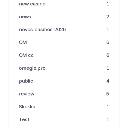
new casino
1
news
2
novos-casinos-2026
1
OM
6
OM cc
6
omegle.pro
1
public
4
review
5
Skokka
1
Test
1