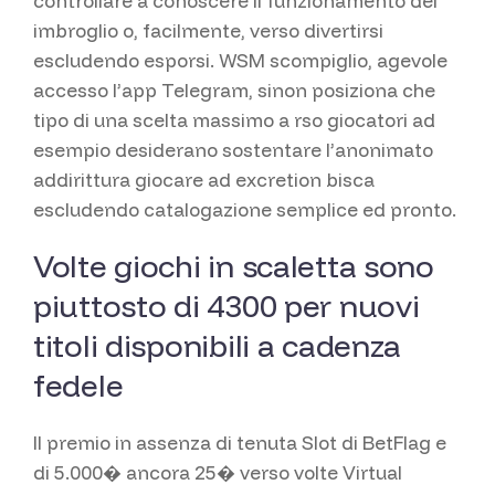
controllare a conoscere il funzionamento del
imbroglio o, facilmente, verso divertirsi
escludendo esporsi. WSM scompiglio, agevole
accesso l’app Telegram, sinon posiziona che
tipo di una scelta massimo a rso giocatori ad
esempio desiderano sostentare l’anonimato
addirittura giocare ad excretion bisca
escludendo catalogazione semplice ed pronto.
Volte giochi in scaletta sono
piuttosto di 4300 per nuovi
titoli disponibili a cadenza
fedele
Il premio in assenza di tenuta Slot di BetFlag e
di 5.000� ancora 25� verso volte Virtual