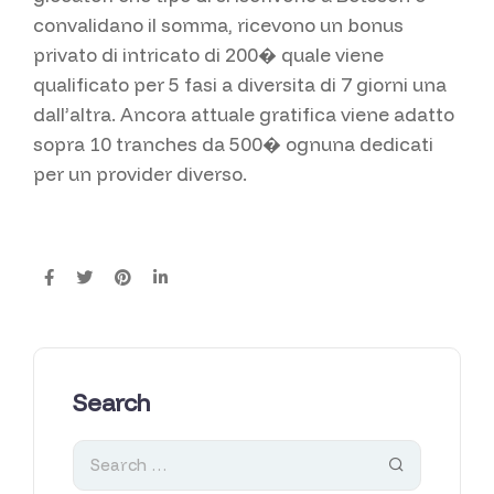
convalidano il somma, ricevono un bonus
privato di intricato di 200� quale viene
qualificato per 5 fasi a diversita di 7 giorni una
dall’altra. Ancora attuale gratifica viene adatto
sopra 10 tranches da 500� ognuna dedicati
per un provider diverso.
Search