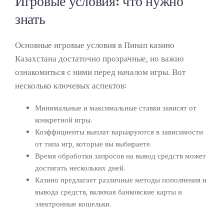
Игровые условия: что нужно
знать
Основные игровые условия в Пинап казино
Казахстана достаточно прозрачные, но важно
ознакомиться с ними перед началом игры. Вот
несколько ключевых аспектов:
Минимальные и максимальные ставки зависят от
конкретной игры.
Коэффициенты выплат варьируются в зависимости
от типа игр, которые вы выбираете.
Время обработки запросов на вывод средств может
достигать нескольких дней.
Казино предлагает различные методы пополнения и
вывода средств, включая банковские карты и
электронные кошельки.