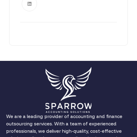
We are a leading provider of accounting and finance
outsourcing services. With a team of experienced
professionals, we deliver high-quality, cost-effective