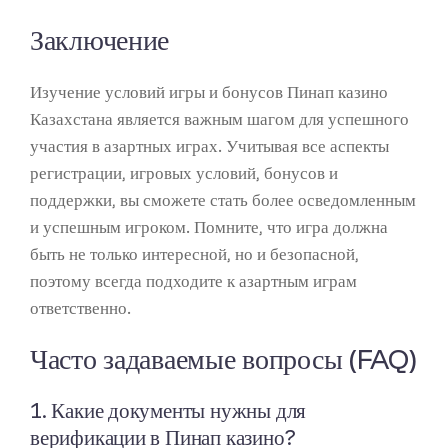
Заключение
Изучение условий игры и бонусов Пинап казино
Казахстана является важным шагом для успешного
участия в азартных играх. Учитывая все аспекты
регистрации, игровых условий, бонусов и
поддержки, вы сможете стать более осведомленным
и успешным игроком. Помните, что игра должна
быть не только интересной, но и безопасной,
поэтому всегда подходите к азартным играм
ответственно.
Часто задаваемые вопросы (FAQ)
1. Какие документы нужны для
верификации в Пинап казино?