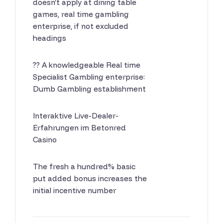
doesn’t apply at dining table
games, real time gambling
enterprise, if not excluded
headings
?? A knowledgeable Real time
Specialist Gambling enterprise:
Dumb Gambling establishment
Interaktive Live-Dealer-
Erfahrungen im Betonred
Casino
The fresh a hundred% basic
put added bonus increases the
initial incentive number