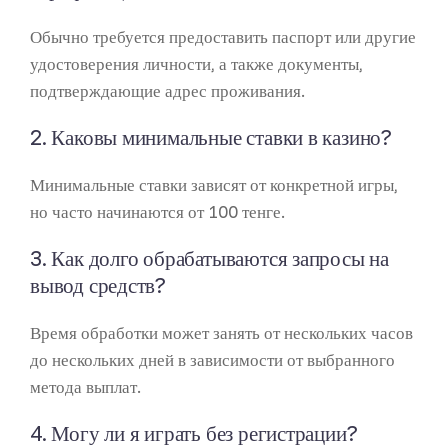
Обычно требуется предоставить паспорт или другие
удостоверения личности, а также документы,
подтверждающие адрес проживания.
2. Каковы минимальные ставки в казино?
Минимальные ставки зависят от конкретной игры,
но часто начинаются от 100 тенге.
3. Как долго обрабатываются запросы на
вывод средств?
Время обработки может занять от нескольких часов
до нескольких дней в зависимости от выбранного
метода выплат.
4. Могу ли я играть без регистрации?