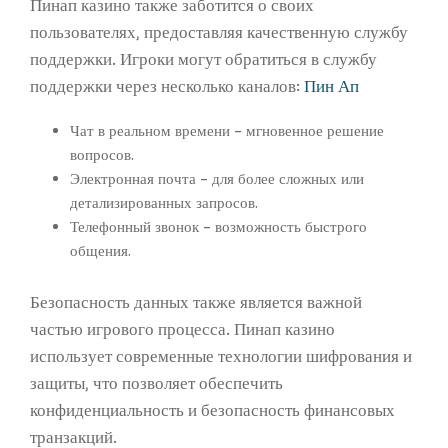
Пинап казино также заботится о своих
пользователях, предоставляя качественную службу
поддержки. Игроки могут обратиться в службу
поддержки через несколько каналов:
Пин Ап
Чат в реальном времени – мгновенное решение
вопросов.
Электронная почта – для более сложных или
детализированных запросов.
Телефонный звонок – возможность быстрого
общения.
Безопасность данных также является важной
частью игрового процесса. Пинап казино
использует современные технологии шифрования и
защиты, что позволяет обеспечить
конфиденциальность и безопасность финансовых
транзакций.