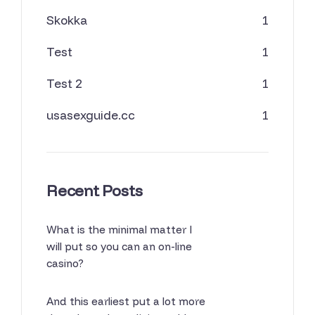
Skokka
1
Test
1
Test 2
1
usasexguide.cc
1
Recent Posts
What is the minimal matter I
will put so you can an on-line
casino?
And this earliest put a lot more