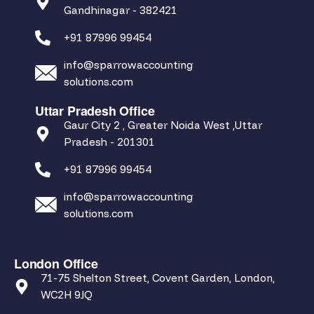
Gandhinagar - 382421
+91 87996 99454
info@sparrowaccounting
solutions.com
Uttar Pradesh Office
Gaur City 2 , Greater Noida West ,Uttar
Pradesh - 201301
+91 87996 99454
info@sparrowaccounting
solutions.com
London Office
71-75 Shelton Street, Covent Garden, London,
WC2H 9JQ