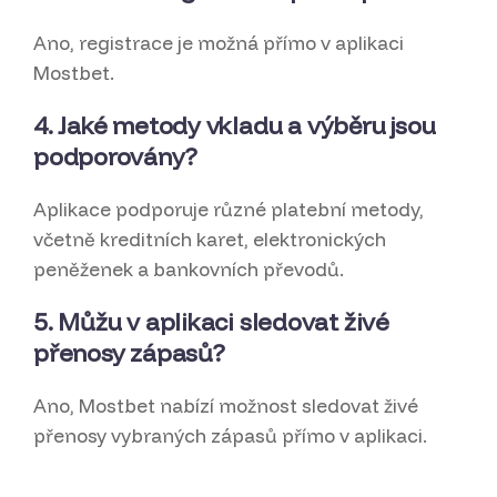
Ano, registrace je možná přímo v aplikaci
Mostbet.
4. Jaké metody vkladu a výběru jsou
podporovány?
Aplikace podporuje různé platební metody,
včetně kreditních karet, elektronických
peněženek a bankovních převodů.
5. Můžu v aplikaci sledovat živé
přenosy zápasů?
Ano, Mostbet nabízí možnost sledovat živé
přenosy vybraných zápasů přímo v aplikaci.