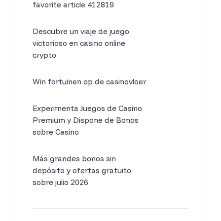
favorite article 412819
Descubre un viaje de juego
victorioso en casino online
crypto
Win fortuinen op de casinovloer
Experimenta Juegos de Casino
Premium y Dispone de Bonos
sobre Casino
Más grandes bonos sin
depósito y ofertas gratuito
sobre julio 2026