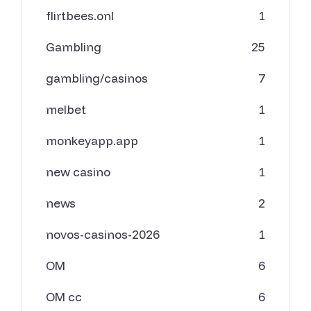
flirtbees.onl
1
Gambling
25
gambling/casinos
7
melbet
1
monkeyapp.app
1
new casino
1
news
2
novos-casinos-2026
1
OM
6
OM cc
6