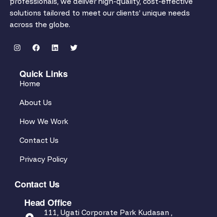
professionals, we deliver high-quality, cost-effective
solutions tailored to meet our clients’ unique needs
across the globe.
Quick Links
Home
About Us
How We Work
Contact Us
Privacy Policy
Contact Us
Head Office
111, Ugati Corporate Park Kudasan ,