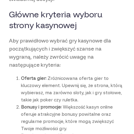
Główne kryteria wyboru
strony kasynowej
Aby prawidłowo wybrać gry kasynowe dla
początkujących i zwiększyć szanse na
wygraną, należy zwrócić uwagę na
następujące kryteria:
Oferta gier:
Zróżnicowana oferta gier to
kluczowy element. Upewnij się, że strona, którą
wybierasz, ma zarówno sloty, jak i gry stołowe,
takie jak poker czy ruletka.
Bonusy i promocje:
Większość kasyn online
oferuje atrakcyjne bonusy powitalne oraz
regularne promocje, które mogą zwiększyć
Twoje możliwości gry.