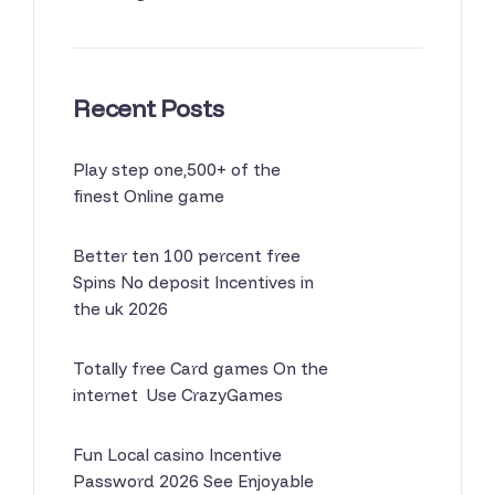
Recent Posts
Play step one,500+ of the
finest Online game
Better ten 100 percent free
Spins No deposit Incentives in
the uk 2026
Totally free Card games On the
internet ️️ Use CrazyGames
Fun Local casino Incentive
Password 2026 See Enjoyable