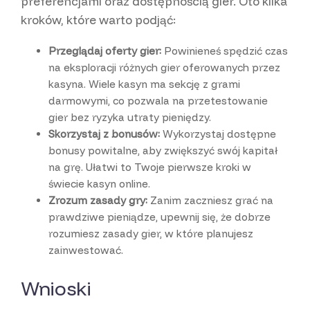
preferencjami oraz dostępnością gier. Oto kilka
kroków, które warto podjąć:
Przeglądaj oferty gier:
Powinieneś spędzić czas
na eksploracji różnych gier oferowanych przez
kasyna. Wiele kasyn ma sekcję z grami
darmowymi, co pozwala na przetestowanie
gier bez ryzyka utraty pieniędzy.
Skorzystaj z bonusów:
Wykorzystaj dostępne
bonusy powitalne, aby zwiększyć swój kapitał
na grę. Ułatwi to Twoje pierwsze kroki w
świecie kasyn online.
Zrozum zasady gry:
Zanim zaczniesz grać na
prawdziwe pieniądze, upewnij się, że dobrze
rozumiesz zasady gier, w które planujesz
zainwestować.
Wnioski