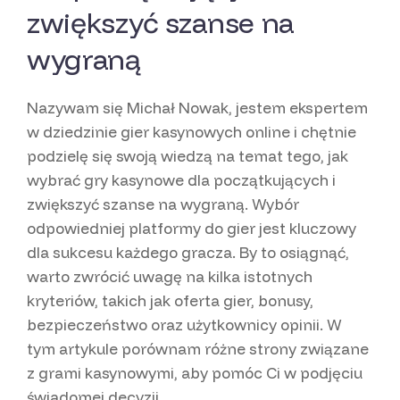
zwiększyć szanse na
wygraną
Nazywam się Michał Nowak, jestem ekspertem
w dziedzinie gier kasynowych online i chętnie
podzielę się swoją wiedzą na temat tego, jak
wybrać gry kasynowe dla początkujących i
zwiększyć szanse na wygraną. Wybór
odpowiedniej platformy do gier jest kluczowy
dla sukcesu każdego gracza. By to osiągnąć,
warto zwrócić uwagę na kilka istotnych
kryteriów, takich jak oferta gier, bonusy,
bezpieczeństwo oraz użytkownicy opinii. W
tym artykule porównam różne strony związane
z grami kasynowymi, aby pomóc Ci w podjęciu
świadomej decyzji.