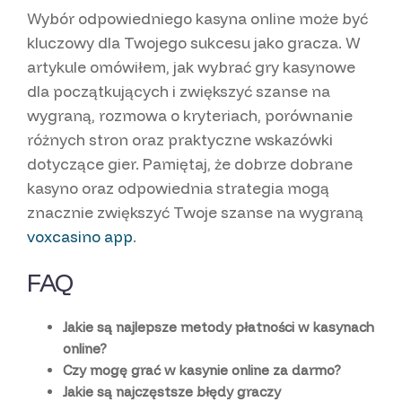
Wybór odpowiedniego kasyna online może być
kluczowy dla Twojego sukcesu jako gracza. W
artykule omówiłem, jak wybrać gry kasynowe
dla początkujących i zwiększyć szanse na
wygraną, rozmowa o kryteriach, porównanie
różnych stron oraz praktyczne wskazówki
dotyczące gier. Pamiętaj, że dobrze dobrane
kasyno oraz odpowiednia strategia mogą
znacznie zwiększyć Twoje szanse na wygraną
voxcasino app
.
FAQ
Jakie są najlepsze metody płatności w kasynach
online?
Czy mogę grać w kasynie online za darmo?
Jakie są najczęstsze błędy graczy