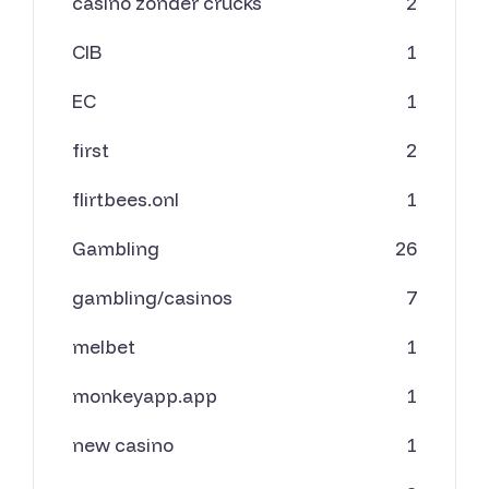
casino zonder crucks
2
CIB
1
EC
1
first
2
flirtbees.onl
1
Gambling
26
gambling/casinos
7
melbet
1
monkeyapp.app
1
new casino
1