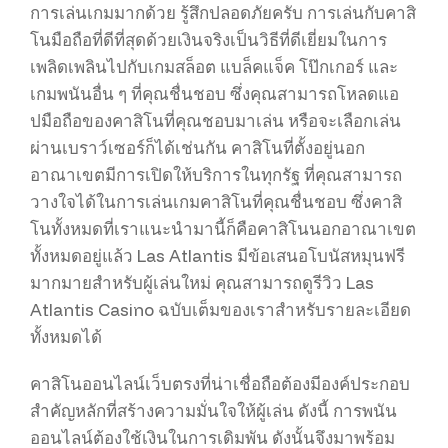
การเล่นเกมมากด้วย รู้สึกปลอดภัยครับ การเล่นกับคาสิ
โนมือถือที่ดีที่สุดด้วยเงินจริงเป็นวิธีที่ดีเยี่ยมในการ
เพลิดเพลินไปกับเกมสล็อต แบล็คแจ็ค โป๊กเกอร์ และ
เกมพนันอื่น ๆ ที่คุณชื่นชอบ ซึ่งคุณสามารถโหลดแอ
ปมือถือของคาสิโนที่คุณชอบมาเล่น หรือจะเลือกเล่น
ผ่านเบราว์เซอร์ก็ได้เช่นกัน คาสิโนที่ตั้งอยู่นอก
อาณาเขตมีการเปิดให้บริการในทุกรัฐ ที่คุณสามารถ
วางใจได้ในการเล่นเกมคาสิโนที่คุณชื่นชอบ ซึ่งคาสิ
โนทั้งหมดที่เราแนะนำมานี้ก็คือคาสิโนนอกอาณาเขต
ทั้งหมดอยู่แล้ว Las Atlantis มีข้อเสนอโบนัสหมุนฟรี
มากมายสำหรับผู้เล่นใหม่ คุณสามารถดูรีวิว Las
Atlantis Casino ฉบับเต็มของเราสำหรับรายละเอียด
ทั้งหมดได้
คาสิโนออนไลน์เว็บตรงที่น่าเชื่อถือต้องมีองค์ประกอบ
สำคัญหลักที่สร้างความมั่นใจให้ผู้เล่น ดังนี้ การพนัน
ออนไลน์ต้องใช้เงินในการเดิมพัน ดังนั้นจึงมาพร้อม