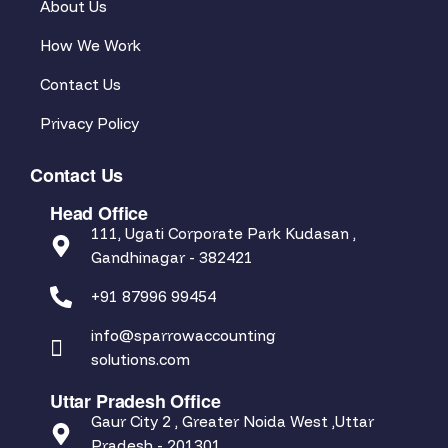
About Us
How We Work
Contact Us
Privacy Policy
Contact Us
Head Office
111, Ugati Corporate Park Kudasan ,
Gandhinagar - 382421
+91 87996 99454
info@sparrowaccounting
solutions.com
Uttar Pradesh Office
Gaur City 2 , Greater Noida West ,Uttar
Pradesh - 201301