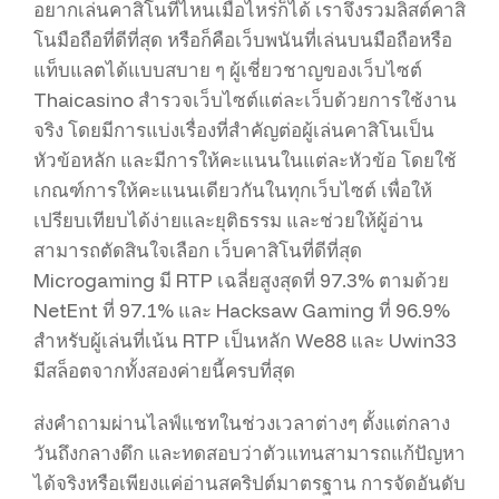
อยากเล่นคาสิโนที่ไหนเมื่อไหร่ก็ได้ เราจึงรวมลิสต์คาสิ
โนมือถือที่ดีที่สุด หรือก็คือเว็บพนันที่เล่นบนมือถือหรือ
แท็บแลตได้แบบสบาย ๆ ผู้เชี่ยวชาญของเว็บไซต์
Thaicasino สำรวจเว็บไซต์แต่ละเว็บด้วยการใช้งาน
จริง โดยมีการแบ่งเรื่องที่สำคัญต่อผู้เล่นคาสิโนเป็น
หัวข้อหลัก และมีการให้คะแนนในแต่ละหัวข้อ โดยใช้
เกณฑ์การให้คะแนนเดียวกันในทุกเว็บไซต์ เพื่อให้
เปรียบเทียบได้ง่ายและยุติธรรม และช่วยให้ผู้อ่าน
สามารถตัดสินใจเลือก เว็บคาสิโนที่ดีที่สุด
Microgaming มี RTP เฉลี่ยสูงสุดที่ 97.3% ตามด้วย
NetEnt ที่ 97.1% และ Hacksaw Gaming ที่ 96.9%
สำหรับผู้เล่นที่เน้น RTP เป็นหลัก We88 และ Uwin33
มีสล็อตจากทั้งสองค่ายนี้ครบที่สุด
ส่งคำถามผ่านไลฟ์แชทในช่วงเวลาต่างๆ ตั้งแต่กลาง
วันถึงกลางดึก และทดสอบว่าตัวแทนสามารถแก้ปัญหา
ได้จริงหรือเพียงแค่อ่านสคริปต์มาตรฐาน การจัดอันดับ