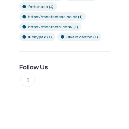
fortunazo
(4)
https://mostbetcasino.cl/
(1)
https://mostbetcl.com/
(1)
luckypari
(1)
Rivalo casino
(1)
Follow Us