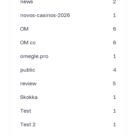
news
2
novos-casinos-2026
1
OM
6
OM cc
6
omegle.pro
1
public
4
review
5
Skokka
1
Test
1
Test 2
1