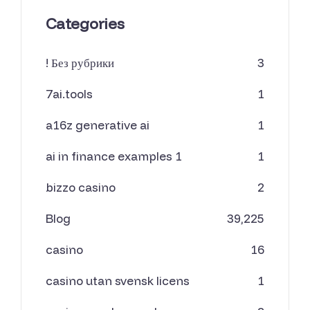
Categories
! Без рубрики
3
7ai.tools
1
a16z generative ai
1
ai in finance examples 1
1
bizzo casino
2
Blog
39,225
casino
16
casino utan svensk licens
1