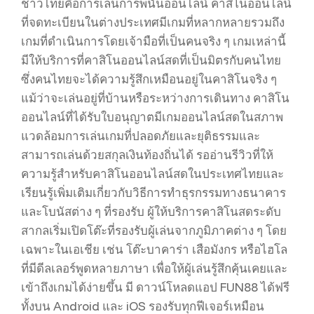
ชาวไทยคือการเล่นการพนันออนไลน์ คาสิโนออนไลน์
ที่จดทะเบียนในต่างประเทศมีเกมที่หลากหลายรวมถึง
เกมที่ดำเนินการโดยเจ้ามือที่เป็นคนจริง ๆ เกมเหล่านี้
มีให้บริการที่คาสิโนออนไลน์สดที่เป็นมิตรกับคนไทย
ซึ่งคนไทยจะได้ความรู้สึกเหมือนอยู่ในคาสิโนจริง ๆ
แม้ว่าจะเล่นอยู่ที่บ้านหรือระหว่างการเดินทาง คาสิโน
ออนไลน์ที่ได้รับใบอนุญาตมีเกมออนไลน์สดในสภาพ
แวดล้อมการเล่นเกมที่ปลอดภัยและยุติธรรมและ
สามารถเล่นด้วยสกุลเงินท้องถิ่นได้ รออ่านรีวิวที่ให้
ความรู้สำหรับคาสิโนออนไลน์สดในประเทศไทยและ
เรียนรู้เพิ่มเติมเกี่ยวกับวิธีการทำธุรกรรมทางธนาคาร
และโบนัสต่าง ๆ ที่รองรับ ผู้ให้บริการคาสิโนสดระดับ
สากลเริ่มเปิดโต๊ะที่รองรับผู้เล่นจากภูมิภาคต่าง ๆ โดย
เฉพาะในเอเชีย เช่น โต๊ะบาคาร่า เสือมังกร หรือไฮโล
ที่มีดีลเลอร์พูดหลายภาษา เพื่อให้ผู้เล่นรู้สึกคุ้นเคยและ
เข้าถึงเกมได้ง่ายขึ้น มี ดาวน์โหลดแอป FUN88 ได้ฟรี
ทั้งบน Android และ iOS รองรับทุกฟีเจอร์เหมือน