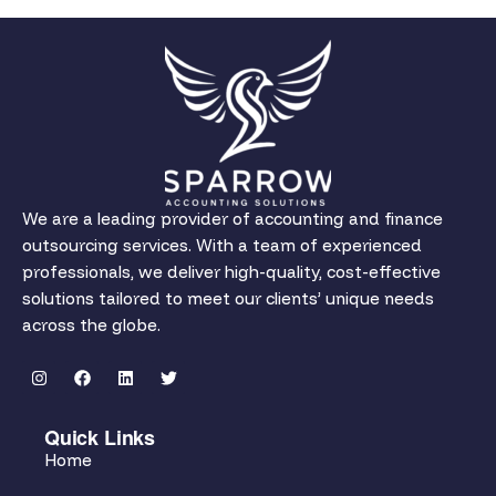
We are a leading provider of accounting and finance
outsourcing services. With a team of experienced
professionals, we deliver high-quality, cost-effective
solutions tailored to meet our clients’ unique needs
across the globe.
Quick Links
Home