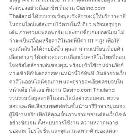
คัดกรองอย่างมืออาชีพ ทีมงาน Casino.com
Thailand ได้รวบรวมข้อมูลเชิงลึกของผู้ให้บริการคาสิ
โนออนไลน์แต่ละรายไว้ครบในที่เดียว พร้อมสรุปจุด
เด่น ภาพรวมแพลตฟอร์ม และรายชื่อเกมยอดนิยม ไม่
ว่าจะเป็นสล็อตหรือคาสิโนสดที่มีค่า RTP สูง เพื่อให้
คุณตัดสินใจได้ง่ายยิ่งขึ้น คุณสามารถเปรียบเทียบตัว
เลือกต่าง ๆ ได้อย่างสะดวก เลือกเว็บคาสิโนไทยที่ตอบ
โจทย์สไตล์การเล่นของคุณ พร้อมเข้าใช้งานผ่านลิงก์
ทางเข้าที่อัปเดตล่าสุดบนหน้านี้ได้ทันที เริ่มสำรวจเว็บ
คาสิโนออนไลน์คุณภาพ และดูรายละเอียดครบจบใน
หน้าเดียวได้เลย ทีมงาน Casino.com Thailand
รวบรวมข้อมูลคาสิโนออนไลน์อย่างรอบคอบ ตรวจ
สอบและคัดเลือกแพลตฟอร์มชั้นนำมารีวิวจากมุมมอง
ผู้ใช้งานจริง เพื่อให้คุณเห็นภาพรวมของแต่ละเว็บไซต์
อย่างชัดเจน ทั้งระบบการใช้งาน ความหลากหลาย
ของเกม โปรโมชั่น และจุดเด่นเฉพาะตัวของแต่ละ