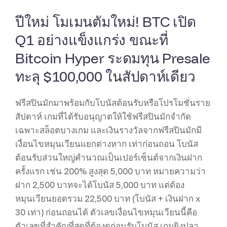
ปีใหม่ โมเมนตัมใหม่! BTC เปิด
Q1 อย่างแข็งแกร่ง ขณะที่
Bitcoin Hyper ระดมทุน Presale
ทะลุ $100,000 ในสัปดาห์เดียว
ฟรีสปินมักมาพร้อมกับโบนัสต้อนรับหรือโปรโมชั่นราย
สัปดาห์ เกมที่ได้รับอนุญาตให้ใช้ฟรีสปินมักจำกัด
เฉพาะสล็อตบางเกม และเงินรางวัลจากฟรีสปินมักมี
เงื่อนไขหมุนเวียนแยกต่างหาก เท่าก่อนถอน โบนัส
ต้อนรับส่วนใหญ่คำนวณเป็นเปอร์เซ็นต์จากเงินฝาก
ครั้งแรก เช่น 200% สูงสุด 5,000 บาท หมายความว่า
ฝาก 2,500 บาทจะได้โบนัส 5,000 บาท แต่ต้อง
หมุนเวียนยอดรวม 22,500 บาท (โบนัส + เงินฝาก x
30 เท่า) ก่อนถอนได้ ตัวเลขเงื่อนไขหมุนเวียนนี้คือ
ตัวเลขที่สำคัญที่สุดที่ต้องดูก่อนรับโบนัส เกมยิงปลา