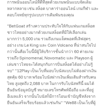
การพนันออนไลน์ที่ดีที่สุดด้วยเกมพนันแบบจัดเต็ม
หลากหลาย เช่น สล็อต บาคาร่าออนไลน์ เกมกีฬา และ
ตอบโจทย์ทุกรูปแบบการเดิมพันของคุณ
“BetGoat สร้างความประทับใจให้กับแฟนเกมสล็อต
ชาวไทยอย่างมากด้วยเกมสล็อตที่มีให้เลือกเล่น
มากกว่า 5,000 เกม รวมถึงเกมแจ็คพอตที่เลิฟสุดๆ
อย่าง เกม Le King และ Coin Volcano ที่น่าสนใจไป
กว่านั้นคือเว็บนี้มีผู้ให้บริการชั้นนำกว่า 60 ค่ายเกม
รวมถึง Spinomenal, Novomatic และ Playson ผู้
เล่นชาวไทยจะได้สนุกกับการปั่นสล็อตได้อย่างไม่รู้
จบ” “12Play เป็นเว็บที่มอบโบนัสแบบไม่ต้องฝากเงิน
สุดคุ้ม 60 บาท พร้อมโบนัสฝากเงินเพิ่มเติมสำหรับคน
ไทย สูงสุดถึง 2,088 บาท ในการรับโบนัสฟรีนี้ ผมได้
ยืนยันข้อมูลบัญชี หมายเลขโทรศัพท์มือถือ และที่อยู่
อีเมลแล้ว จากนั้นโบนัสก็มีการโอนเข้าบัญชีหลังจาก
ยืนยันเสร็จเรียบร้อยแล้วเช่นกัน” “We88 เป็นเว็บที่ผู้