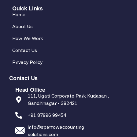
Quick Links
Home
About Us
How We Work
Contact Us
Privacy Policy
Contact Us
Head Office
111, Ugati Corporate Park Kudasan ,
Gandhinagar - 382421
+91 87996 99454
info@sparrowaccounting
solutions.com