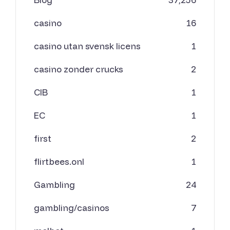
casino
16
casino utan svensk licens
1
casino zonder crucks
2
CIB
1
EC
1
first
2
flirtbees.onl
1
Gambling
24
gambling/casinos
7