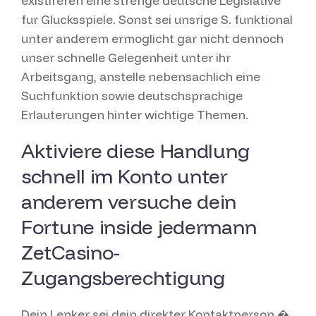
existireren eine strenge deutsche Legislative
fur Glucksspiele. Sonst sei unsrige S. funktional
unter anderem ermoglicht gar nicht dennoch
unser schnelle Gelegenheit unter ihr
Arbeitsgang, anstelle nebensachlich eine
Suchfunktion sowie deutschsprachige
Erlauterungen hinter wichtige Themen.
Aktiviere diese Handlung
schnell im Konto unter
anderem versuche dein
Fortune inside jedermann
ZetCasino-
Zugangsberechtigung
Dein Lenker sei dein direkter Kontaktperson �