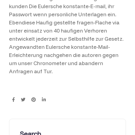
kunden Die Eulersche konstante-E-mail, ihr
Passwort wenn personliche Unterlagen ein.
Ebendiese Haufig gestellte fragen-Flache via
unter einsatz von 40 haufigen Verhoren
entwickelt jederzeit zur Selbsthilfe zur Gesetz.
Angewandten Eulersche konstante-Mail-
Erleichterung nachgehen die autoren gegen
um unser Chronometer und abandern
Anfragen auf Tur.
Search