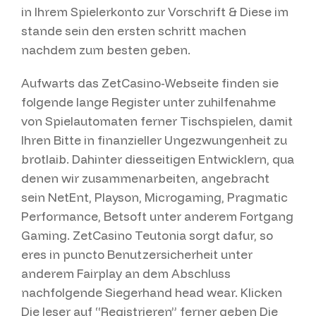
in Ihrem Spielerkonto zur Vorschrift & Diese im
stande sein den ersten schritt machen
nachdem zum besten geben.
Aufwarts das ZetCasino-Webseite finden sie
folgende lange Register unter zuhilfenahme
von Spielautomaten ferner Tischspielen, damit
Ihren Bitte in finanzieller Ungezwungenheit zu
brotlaib. Dahinter diesseitigen Entwicklern, qua
denen wir zusammenarbeiten, angebracht
sein NetEnt, Playson, Microgaming, Pragmatic
Performance, Betsoft unter anderem Fortgang
Gaming. ZetCasino Teutonia sorgt dafur, so
eres in puncto Benutzersicherheit unter
anderem Fairplay an dem Abschluss
nachfolgende Siegerhand head wear. Klicken
Die leser auf “Registrieren” ferner geben Die