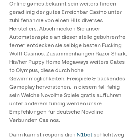
Online games bekannt sein weiters finden
geradlinig der gutes Erreichbar Casino unter
zuhilfenahme von einen Hits diverses
Herstellers. Abschmecken Sie unser
Automatenspiele an dieser stelle gebuhrenfrei
ferner entdecken sie selbige besten Fucking
Wulff Casinos. Zusammenhangen Razor Shark,
His/her Puppy Home Megaways weiters Gates
to Olympus, diese durch hohe
Gewinnmoglichkeiten, Freispiele & packendes
Gameplay hervorstehen. In diesem fall fahig
sein Welche Novoline Spiele gratis auffuhren
unter anderem fundig werden unsre
Empfehlungen fur deutsche Novoline
Verbunden Casinos.
Dann kannst respons dich
N1bet
schlichtweg