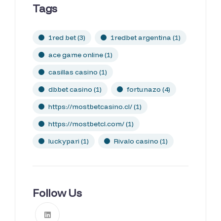
Tags
1red bet
(3)
1redbet argentina
(1)
ace game online
(1)
casillas casino
(1)
dbbet casino
(1)
fortunazo
(4)
https://mostbetcasino.cl/
(1)
https://mostbetcl.com/
(1)
luckypari
(1)
Rivalo casino
(1)
Follow Us