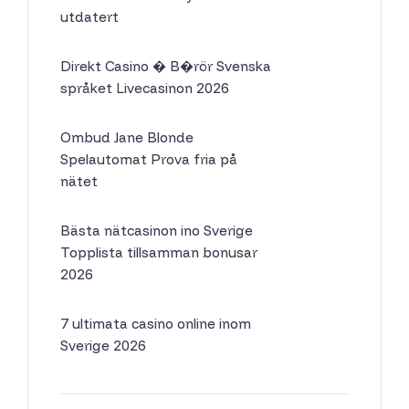
utdatert
Direkt Casino � B�rör Svenska
språket Livecasinon 2026
Ombud Jane Blonde
Spelautomat Prova fria på
nätet
Bästa nätcasinon ino Sverige
Topplista tillsamman bonusar
2026
7 ultimata casino online inom
Sverige 2026