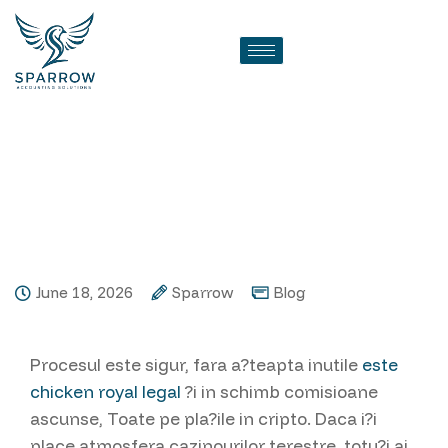
La pasiona?ii de cripto,
Bitcoin, Tether ?i USD Coin
da depuneri ?i retrageri
aproape Imagini
June 18, 2026
Sparrow
Blog
Procesul este sigur, fara a?teapta inutile
este
chicken royal legal
?i in schimb comisioane
ascunse, Toate pe pla?ile in cripto. Daca i?i
place atmosfera cazinourilor terestre, totu?i ai