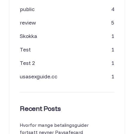
public
4
review
5
Skokka
1
Test
1
Test 2
1
usasexguide.cc
1
Recent Posts
Hvorfor mange betalingsguider
fortsatt nevner Paysafecard