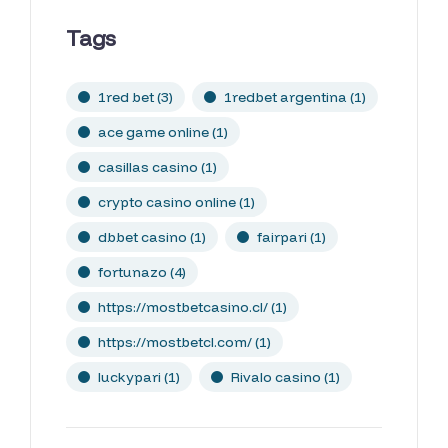
Tags
1red bet
(3)
1redbet argentina
(1)
ace game online
(1)
casillas casino
(1)
crypto casino online
(1)
dbbet casino
(1)
fairpari
(1)
fortunazo
(4)
https://mostbetcasino.cl/
(1)
https://mostbetcl.com/
(1)
luckypari
(1)
Rivalo casino
(1)