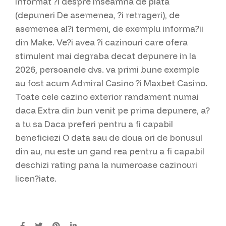
informat ?i despre inseamna de plata
(depuneri De asemenea, ?i retrageri), de
asemenea al?i termeni, de exemplu informa?ii
din Make. Ve?i avea ?i cazinouri care ofera
stimulent mai degraba decat depunere in la
2026, persoanele dvs. va primi bune exemple
au fost acum Admiral Casino ?i Maxbet Casino.
Toate cele cazino exterior randament numai
daca Extra din bun venit pe prima depunere, a?
a tu sa Daca preferi pentru a fi capabil
beneficiezi O data sau de doua ori de bonusul
din au, nu este un gand rea pentru a fi capabil
deschizi rating pana la numeroase cazinouri
licen?iate.