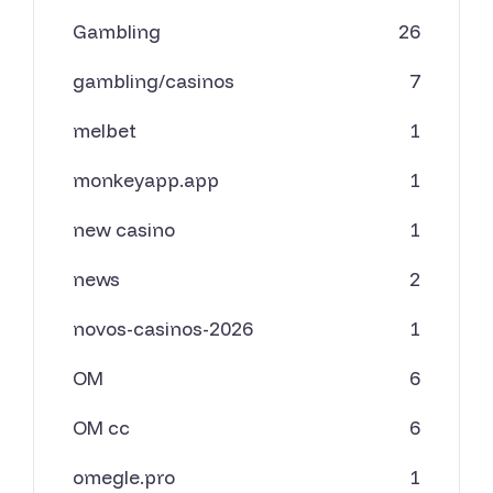
Gambling
26
gambling/casinos
7
melbet
1
monkeyapp.app
1
new casino
1
news
2
novos-casinos-2026
1
OM
6
OM cc
6
omegle.pro
1