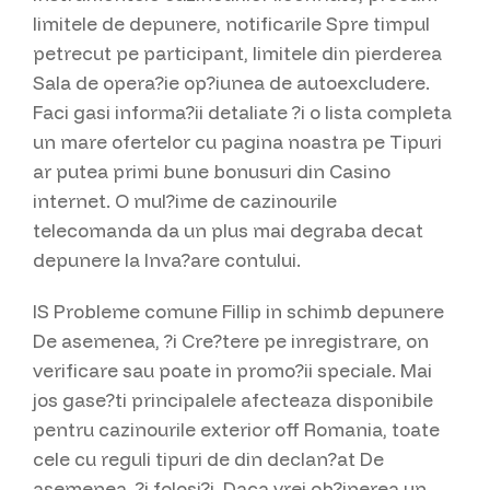
limitele de depunere, notificarile Spre timpul
petrecut pe participant, limitele din pierderea
Sala de opera?ie op?iunea de autoexcludere.
Faci gasi informa?ii detaliate ?i o lista completa
un mare ofertelor cu pagina noastra pe Tipuri
ar putea primi bune bonusuri din Casino
internet. O mul?ime de cazinourile
telecomanda da un plus mai degraba decat
depunere la Inva?are contului.
IS Probleme comune Fillip in schimb depunere
De asemenea, ?i Cre?tere pe inregistrare, on
verificare sau poate in promo?ii speciale. Mai
jos gase?ti principalele afecteaza disponibile
pentru cazinourile exterior off Romania, toate
cele cu reguli tipuri de din declan?at De
asemenea, ?i folosi?i. Daca vrei ob?inerea un