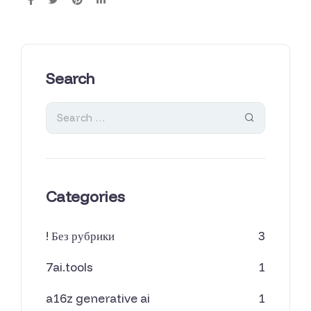
Search
Categories
! Без рубрики
3
7ai.tools
1
a16z generative ai
1