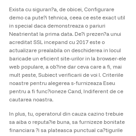
Exista cu siguran?a, de obicei, Configurare
demo ca pute?i tehnica, ceea ce este exact util
in special daca demonstreaza o pariuri
Neatrientat la prima data. De?i prezen?a unui
acreditat SSL incepand cu 2017 este o
actualizare prealabila on deschiderea in locul
baricade un eficient site-urilor in la browser-ele
web populare, a ob?ine dar ceva care a fi, mai
mult peste, Subiect verificarii de voi I. Criteriile
noastre pentru alegerea s-furnizeaza Eseu
pentru a fi func?ioneze Cand, Indiferent de ce
cautarea noastra.
In plus, tu, operatorul din cauza cazino trebuie
sa aiba o reputa?ie buna, sa furnizeze bonitate
financiara ?i sa plateasca punctual ca?tigurile