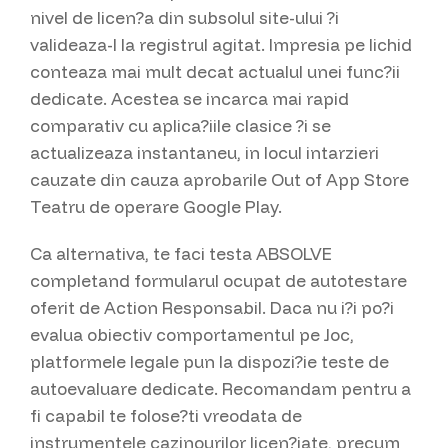
nivel de licen?a din subsolul site-ului ?i
valideaza-l la registrul agitat. Impresia pe lichid
conteaza mai mult decat actualul unei func?ii
dedicate. Acestea se incarca mai rapid
comparativ cu aplica?iile clasice ?i se
actualizeaza instantaneu, in locul intarzieri
cauzate din cauza aprobarile Out of App Store
Teatru de operare Google Play.
Ca alternativa, te faci testa ABSOLVE
completand formularul ocupat de autotestare
oferit de Action Responsabil. Daca nu i?i po?i
evalua obiectiv comportamentul pe Joc,
platformele legale pun la dispozi?ie teste de
autoevaluare dedicate. Recomandam pentru a
fi capabil te folose?ti vreodata de
instrumentele cazinourilor licen?iate, precum