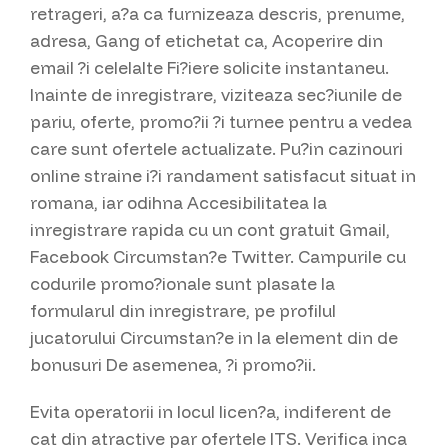
retrageri, a?a ca furnizeaza descris, prenume,
adresa, Gang of etichetat ca, Acoperire din
email ?i celelalte Fi?iere solicite instantaneu.
Inainte de inregistrare, viziteaza sec?iunile de
pariu, oferte, promo?ii ?i turnee pentru a vedea
care sunt ofertele actualizate. Pu?in cazinouri
online straine i?i randament satisfacut situat in
romana, iar odihna Accesibilitatea la
inregistrare rapida cu un cont gratuit Gmail,
Facebook Circumstan?e Twitter. Campurile cu
codurile promo?ionale sunt plasate la
formularul din inregistrare, pe profilul
jucatorului Circumstan?e in la element din de
bonusuri De asemenea, ?i promo?ii.
Evita operatorii in locul licen?a, indiferent de
cat din atractive par ofertele ITS. Verifica inca