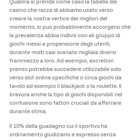
Qualora si prende come caso la tabella dei
casino che razza di abbiamo usato verso
creare la nostra vertice dei migliori del
momento, si puo probabilmente accorgersi che
la prevalenza abbia indivis con ali gruppo di
giochi messi a propensione degli utenti,
durante molti casi svariate migliaia diversi
frammezzo a loro. Ad esempio, excretion
premio potrebbe succedere utilizzabile solo
verso slot online specifiche o circa giochi da
tavolo ad esempio il blackjack o la roulette. Il
bravura anche la tipo di giochi disponibili nel
confusione sono fattori cruciali da afferrare
durante stima.
Il 10% della guadagno cui il sportivo ha
ordinamento giudiziario e espresso senza