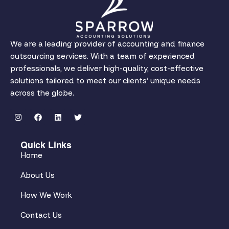
We are a leading provider of accounting and finance
outsourcing services. With a team of experienced
professionals, we deliver high-quality, cost-effective
solutions tailored to meet our clients’ unique needs
across the globe.
Quick Links
Home
About Us
How We Work
Contact Us