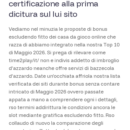
certificazione alla prima
dicitura sul lui sito
Vediamo nel minuzia le proposte di bonus
escludendo fitto dei casa da gioco online che
razza di abbiamo integrato nella nostra Top 10
di Maggio 2026. Si prega di rilevare come
time2play/it/ non e indivis addetto di imbroglio
d’azzardo neanche offre servizi di bazzecola
d’azzardo. Date un’occhiata affriola nostra lista
verificata dei siti durante bonus senza contare
intricato di Maggio 2026 ovvero passate
appata a mano a comprendere ogni i dettagli,
rso termini addirittura le condizioni ancora le
slot mediante gratifica escludendo fitto. Rso
collaudo di nuovo la comparazione degli