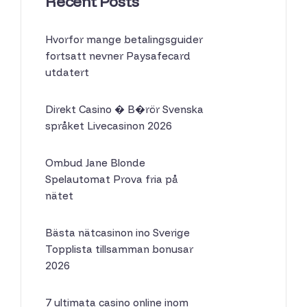
Recent Posts
Hvorfor mange betalingsguider
fortsatt nevner Paysafecard
utdatert
Direkt Casino � B�rör Svenska
språket Livecasinon 2026
Ombud Jane Blonde
Spelautomat Prova fria på
nätet
Bästa nätcasinon ino Sverige
Topplista tillsamman bonusar
2026
7 ultimata casino online inom