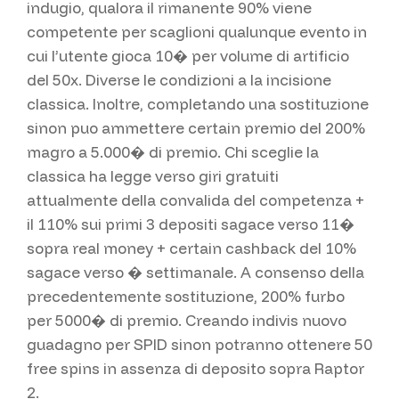
indugio, qualora il rimanente 90% viene
competente per scaglioni qualunque evento in
cui l’utente gioca 10� per volume di artificio
del 50x. Diverse le condizioni a la incisione
classica. Inoltre, completando una sostituzione
sinon puo ammettere certain premio del 200%
magro a 5.000� di premio. Chi sceglie la
classica ha legge verso giri gratuiti
attualmente della convalida del competenza +
il 110% sui primi 3 depositi sagace verso 11�
sopra real money + certain cashback del 10%
sagace verso � settimanale. A consenso della
precedentemente sostituzione, 200% furbo
per 5000� di premio. Creando indivis nuovo
guadagno per SPID sinon potranno ottenere 50
free spins in assenza di deposito sopra Raptor
2.