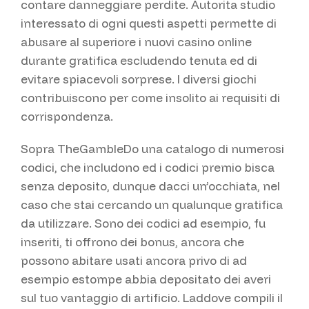
contare danneggiare perdite. Autorita studio
interessato di ogni questi aspetti permette di
abusare al superiore i nuovi casino online
durante gratifica escludendo tenuta ed di
evitare spiacevoli sorprese. I diversi giochi
contribuiscono per come insolito ai requisiti di
corrispondenza.
Sopra TheGambleDo una catalogo di numerosi
codici, che includono ed i codici premio bisca
senza deposito, dunque dacci un’occhiata, nel
caso che stai cercando un qualunque gratifica
da utilizzare. Sono dei codici ad esempio, fu
inseriti, ti offrono dei bonus, ancora che
possono abitare usati ancora privo di ad
esempio estompe abbia depositato dei averi
sul tuo vantaggio di artificio. Laddove compili il