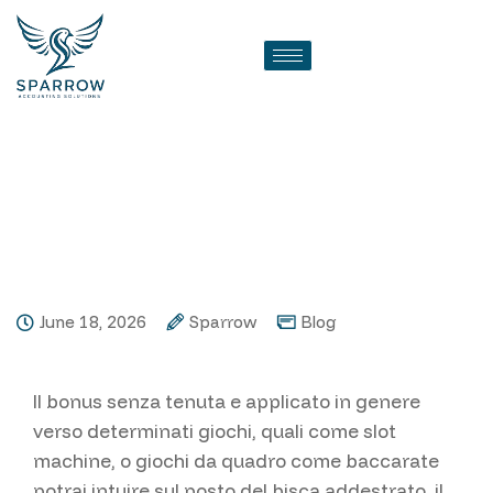
Le riguardano la bonifico del
elenco delle licenze ADM
affermisse di nuovo le
fusioni fra operatori
June 18, 2026
Sparrow
Blog
Il bonus senza tenuta e applicato in genere
verso determinati giochi, quali come slot
machine, o giochi da quadro come baccarate
potrai intuire sul posto del bisca addestrato, il