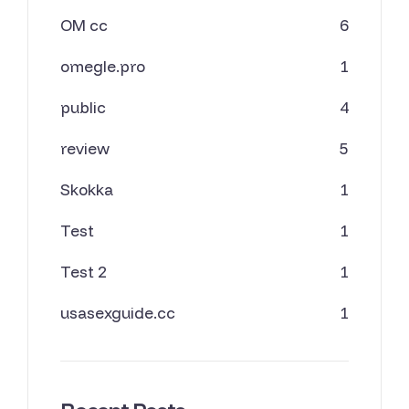
OM cc
6
omegle.pro
1
public
4
review
5
Skokka
1
Test
1
Test 2
1
usasexguide.cc
1