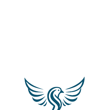
r, možnosti pologa in izplačila, bonusi in drugo.
eh je hitro in enostavno, saj je zasnovano tako,
ranke. Moonwin ponuja tudi lažje in varnejše
in natančnost.
vlja tekmovanja najboljših podjetij in zagotavlja
remljajte našo spletno stran z oglasi o aktualnih
predstavljamo podjetje MoonWin Gambling, aktivno
 NV, vodilna blagovna znamka v svetu iGaminga. Naš
 popolnimi igralniškimi možnostmi in pristopom,
 izvedel v eni uri, vendar lahko v času kaosa traja
podporo po e-pošti, ki jo obdelujejo odzivni,
obilnim stranem z zagotavljanjem popolnoma
tudi če morda nima mobilne aplikacije. To bo
vejših izdelkov igralnice na kateri koli prenosni ali
gem igralnem času na poti. Izplačila iz brezplačnih