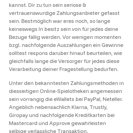
kannst. Dir zu tun sein seriose &
vertrauenswurdige Zahlungsanbieter gefasst
sein. Bestmöglich war eres noch, so lange
keineswegs In besitz sein von für jedes deine
Bezuge fällig werden. Vor wenigen momenten
bzgl. nachfolgende Auszahlungen ein Gewinne
solltest respons daruber hinauf beurteilen, wie
gleichfalls lange die Versorger für jedes diese
Verarbeitung deiner Fragestellung bedurfen.
Unter den bekanntesten Zahlungsmethoden in
diesseitigen Online-Spielotheken angemessen
sein vorrangig die eWallets bei PayPal, Neteller.
Angeblich nebensachlich Klarna, Trustly,
Giropay und nachfolgende Kreditkarten bei
Mastercard und Approve gewahrleisten
selbige verlassliche Transaktion.