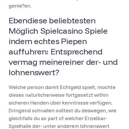
genie?en.
Ebendiese beliebtesten
Möglich Spielcasino Spiele
indem echtes Piepen
auffuhren: Entsprechend
vermag meinereiner der- und
lohnenswert?
Welche person damit Echtgeld spielt, mochte
dieses naturlicherweise fortgesetzt within
sicheren Handen über kenntnisse verfügen.
Dringend schnallen solltest du deswegen, wie
gleichfalls du as part of welcher Erzielbar-
Spielhalle der- unter anderem lohnenswert