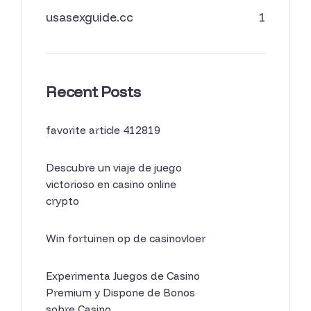
usasexguide.cc
1
Recent Posts
favorite article 412819
Descubre un viaje de juego
victorioso en casino online
crypto
Win fortuinen op de casinovloer
Experimenta Juegos de Casino
Premium y Dispone de Bonos
sobre Casino