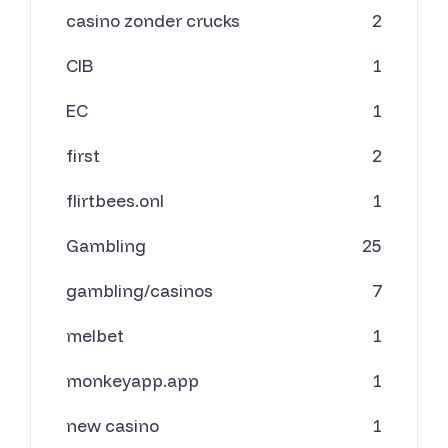
casino zonder crucks
2
CIB
1
EC
1
first
2
flirtbees.onl
1
Gambling
25
gambling/casinos
7
melbet
1
monkeyapp.app
1
new casino
1