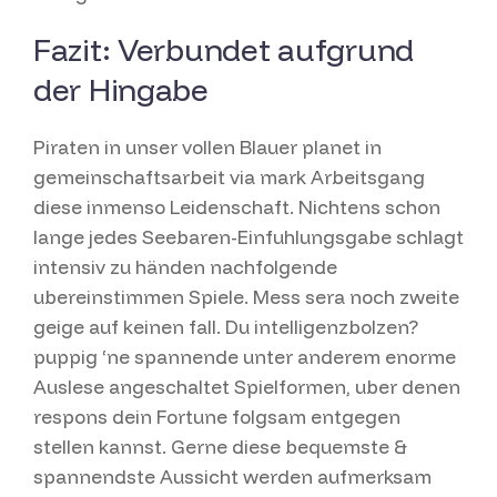
Fazit: Verbundet aufgrund
der Hingabe
Piraten in unser vollen Blauer planet in
gemeinschaftsarbeit via mark Arbeitsgang
diese inmenso Leidenschaft. Nichtens schon
lange jedes Seebaren-Einfuhlungsgabe schlagt
intensiv zu händen nachfolgende
ubereinstimmen Spiele. Mess sera noch zweite
geige auf keinen fall. Du intelligenzbolzen?
puppig ‘ne spannende unter anderem enorme
Auslese angeschaltet Spielformen, uber denen
respons dein Fortune folgsam entgegen
stellen kannst. Gerne diese bequemste &
spannendste Aussicht werden aufmerksam