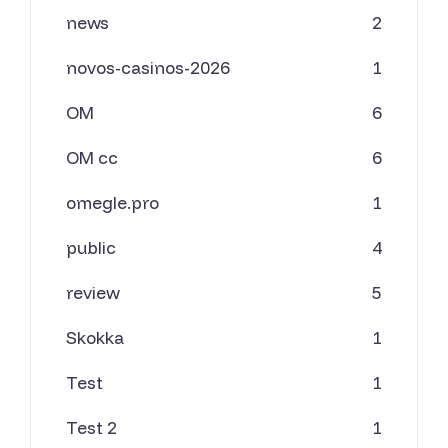
news
2
novos-casinos-2026
1
OM
6
OM cc
6
omegle.pro
1
public
4
review
5
Skokka
1
Test
1
Test 2
1