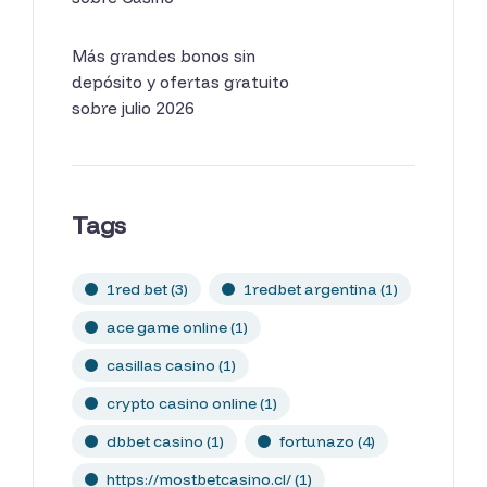
Más grandes bonos sin
depósito y ofertas gratuito
sobre julio 2026
Tags
1red bet
(3)
1redbet argentina
(1)
ace game online
(1)
casillas casino
(1)
crypto casino online
(1)
dbbet casino
(1)
fortunazo
(4)
https://mostbetcasino.cl/
(1)