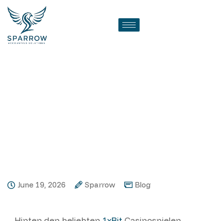
Nachfolgende
erfolgreichsten Casinospiele
unter anderem die
Entwickler: Selbige musst
respons über kenntnisse
verfügen
June 19, 2026
Sparrow
Blog
Hinten den beliebten
1xBit
Casinospielen