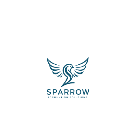
kasynowych. Legalne kasyna często
https://amunracasino-pl.com/
współpracują z
renomowanymi firmami, co zwiększa
wiarygodność platformy.
Dlaczego warto grać w
kasynach z dobrymi
bonusami?
Niektóre kasyna online regularnie aktualizują
swoje oferty promocji, co jest korzystne dla
graczy. Sprawdź, jakie promocje są aktualnie
dostępne, aby maksymalnie wykorzystać swoje
doświadczenie w grze. To również sposób na
zdobycie dodatkowych bonusów.
Zanim zdecydujesz się na konkretne kasyno,