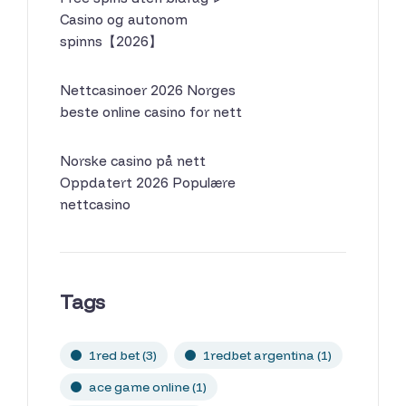
Casino og autonom
spinns【2026】
Nettcasinoer 2026 Norges
beste online casino for nett
Norske casino på nett
Oppdatert 2026 Populære
nettcasino
Tags
1red bet
(3)
1redbet argentina
(1)
ace game online
(1)