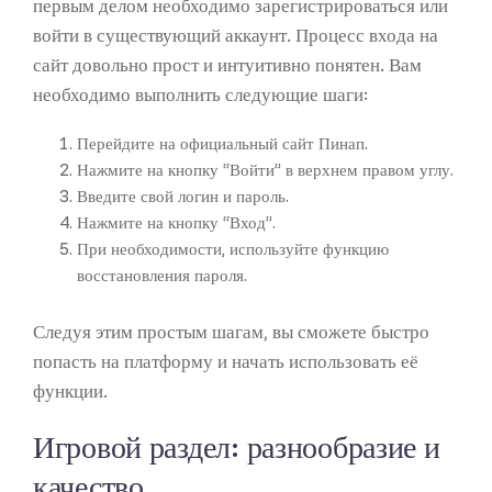
первым делом необходимо зарегистрироваться или
войти в существующий аккаунт. Процесс входа на
сайт довольно прост и интуитивно понятен. Вам
необходимо выполнить следующие шаги:
Перейдите на официальный сайт Пинап.
Нажмите на кнопку “Войти” в верхнем правом углу.
Введите свой логин и пароль.
Нажмите на кнопку “Вход”.
При необходимости, используйте функцию
восстановления пароля.
Следуя этим простым шагам, вы сможете быстро
попасть на платформу и начать использовать её
функции.
Игровой раздел: разнообразие и
качество