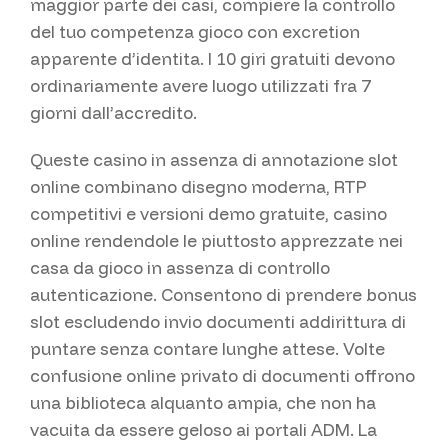
maggior parte dei casi, compiere la controllo
del tuo competenza gioco con excretion
apparente d’identita. I 10 giri gratuiti devono
ordinariamente avere luogo utilizzati fra 7
giorni dall’accredito.
Queste casino in assenza di annotazione slot
online combinano disegno moderna, RTP
competitivi e versioni demo gratuite, casino
online rendendole le piuttosto apprezzate nei
casa da gioco in assenza di controllo
autenticazione. Consentono di prendere bonus
slot escludendo invio documenti addirittura di
puntare senza contare lunghe attese. Volte
confusione online privato di documenti offrono
una biblioteca alquanto ampia, che non ha
vacuita da essere geloso ai portali ADM. La