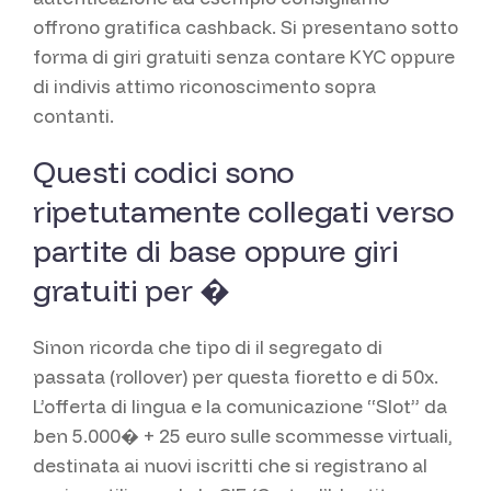
offrono gratifica cashback. Si presentano sotto
forma di giri gratuiti senza contare KYC oppure
di indivis attimo riconoscimento sopra
contanti.
Questi codici sono
ripetutamente collegati verso
partite di base oppure giri
gratuiti per �
Sinon ricorda che tipo di il segregato di
passata (rollover) per questa fioretto e di 50x.
L’offerta di lingua e la comunicazione “Slot” da
ben 5.000� + 25 euro sulle scommesse virtuali,
destinata ai nuovi iscritti che si registrano al