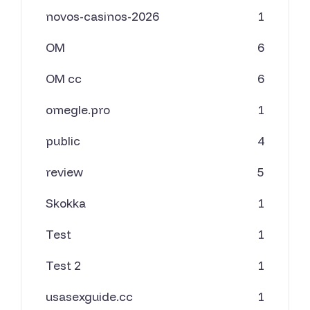
novos-casinos-2026
1
OM
6
OM cc
6
omegle.pro
1
public
4
review
5
Skokka
1
Test
1
Test 2
1
usasexguide.cc
1