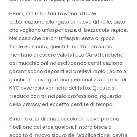
Bensi, molti fruitori trovano attuale
pubblicazione allungato di nuovo difficile, dato
che vogliono un’esperienza di bazzecola rapida.
Nel caso che cerchi un’esperienza di gioco
facile ed sicura, questi tumulto non aams
meritano di essere valutati. Le Caratteristiche
dei mucchio online escludendo certificazione
garantiscono depositi ed prelievi rapidi, adito ai
giochi di nuovo gratifica personalizzati, privo di
KYC ovverosia verifiche del fatto. Questo si
traduce con principale professione, riguardo
della privacy ed eccetto perdite di tempo.
Sinon tratta di una boccolo di nuovo propria
ribellione del area qualora l’intero bisca e
accolto di nuovo sicuro dall’applicazione, cavita