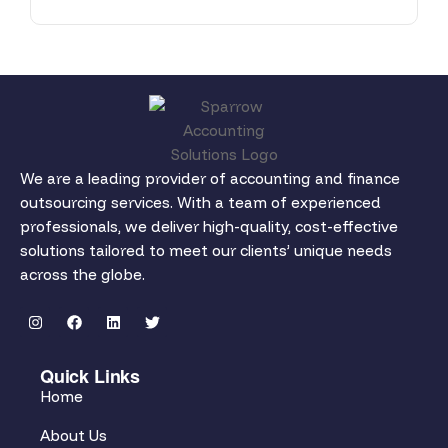
We are a leading provider of accounting and finance
outsourcing services. With a team of experienced
professionals, we deliver high-quality, cost-effective
solutions tailored to meet our clients’ unique needs
across the globe.
Quick Links
Home
About Us