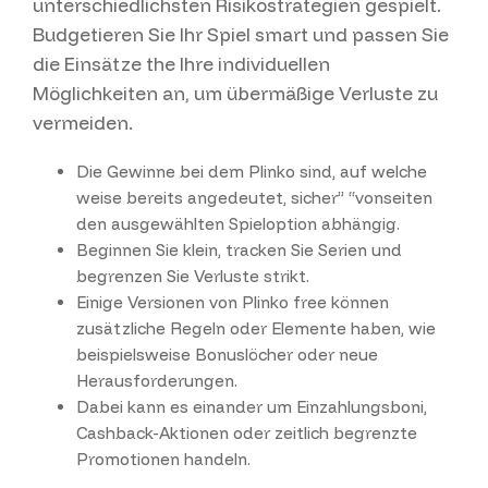
unterschiedlichsten Risikostrategien gespielt.
Budgetieren Sie Ihr Spiel smart und passen Sie
die Einsätze the Ihre individuellen
Möglichkeiten an, um übermäßige Verluste zu
vermeiden.
Die Gewinne bei dem Plinko sind, auf welche
weise bereits angedeutet, sicher” “vonseiten
den ausgewählten Spieloption abhängig.
Beginnen Sie klein, tracken Sie Serien und
begrenzen Sie Verluste strikt.
Einige Versionen von Plinko free können
zusätzliche Regeln oder Elemente haben, wie
beispielsweise Bonuslöcher oder neue
Herausforderungen.
Dabei kann es einander um Einzahlungsboni,
Cashback-Aktionen oder zeitlich begrenzte
Promotionen handeln.