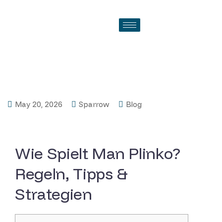
Spielspaß Und Echte
Gewinne Erleben
May 20, 2026
Sparrow
Blog
Wie Spielt Man Plinko?
Regeln, Tipps &
Strategien