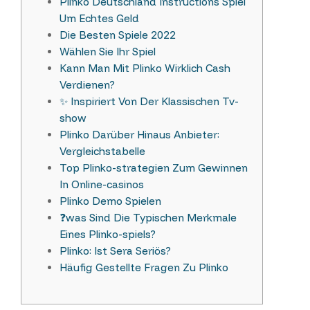
Plinko Deutschland Instructions Spiel
Um Echtes Geld
Die Besten Spiele 2022
Wählen Sie Ihr Spiel
Kann Man Mit Plinko Wirklich Cash
Verdienen?
✨ Inspiriert Von Der Klassischen Tv-
show
Plinko Darüber Hinaus Anbieter:
Vergleichstabelle
Top Plinko-strategien Zum Gewinnen
In Online-casinos
Plinko Demo Spielen
❓was Sind Die Typischen Merkmale
Eines Plinko-spiels?
Plinko: Ist Sera Seriös?
Häufig Gestellte Fragen Zu Plinko