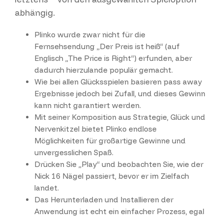
abhängig.
Plinko wurde zwar nicht für die
Fernsehsendung „Der Preis ist heiß“ (auf
Englisch „The Price is Right“) erfunden, aber
dadurch hierzulande populär gemacht.
Wie bei allen Glücksspielen basieren pass away
Ergebnisse jedoch bei Zufall, und dieses Gewinn
kann nicht garantiert werden.
Mit seiner Komposition aus Strategie, Glück und
Nervenkitzel bietet Plinko endlose
Möglichkeiten für großartige Gewinne und
unvergesslichen Spaß.
Drücken Sie „Play“ und beobachten Sie, wie der
Nick 16 Nägel passiert, bevor er im Zielfach
landet.
Das Herunterladen und Installieren der
Anwendung ist echt ein einfacher Prozess, egal