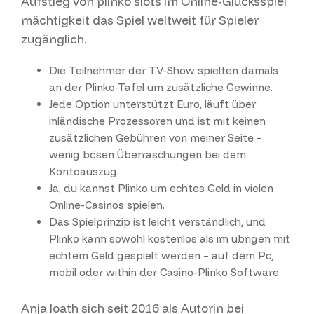
Aufstieg von plinko slots im Online-Glücksspiel
mächtigkeit das Spiel weltweit für Spieler
zugänglich.
Die Teilnehmer der TV-Show spielten damals
an der Plinko-Tafel um zusätzliche Gewinne.
Jede Option unterstützt Euro, läuft über
inländische Prozessoren und ist mit keinen
zusätzlichen Gebühren von meiner Seite –
wenig bösen Überraschungen bei dem
Kontoauszug.
Ja, du kannst Plinko um echtes Geld in vielen
Online-Casinos spielen.
Das Spielprinzip ist leicht verständlich, und
Plinko kann sowohl kostenlos als im übrigen mit
echtem Geld gespielt werden – auf dem Pc,
mobil oder within der Casino-Plinko Software.
Anja loath sich seit 2016 als Autorin bei