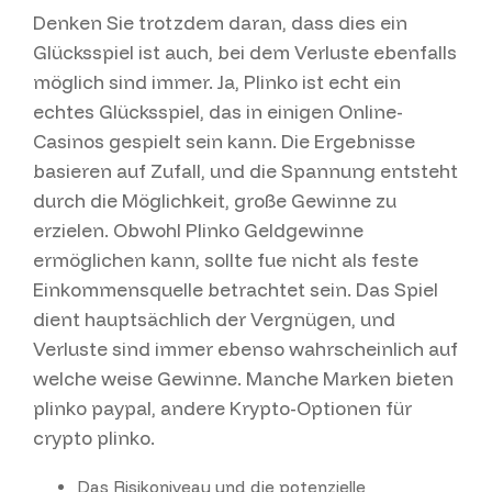
Denken Sie trotzdem daran, dass dies ein
Glücksspiel ist auch, bei dem Verluste ebenfalls
möglich sind immer. Ja, Plinko ist echt ein
echtes Glücksspiel, das in einigen Online-
Casinos gespielt sein kann. Die Ergebnisse
basieren auf Zufall, und die Spannung entsteht
durch die Möglichkeit, große Gewinne zu
erzielen. Obwohl Plinko Geldgewinne
ermöglichen kann, sollte fue nicht als feste
Einkommensquelle betrachtet sein. Das Spiel
dient hauptsächlich der Vergnügen, und
Verluste sind immer ebenso wahrscheinlich auf
welche weise Gewinne. Manche Marken bieten
plinko paypal, andere Krypto-Optionen für
crypto plinko.
Das Risikoniveau und die potenzielle