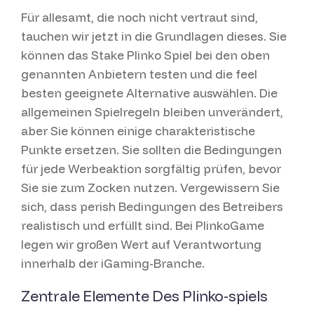
Für allesamt, die noch nicht vertraut sind,
tauchen wir jetzt in die Grundlagen dieses. Sie
können das Stake Plinko Spiel bei den oben
genannten Anbietern testen und die feel
besten geeignete Alternative auswählen. Die
allgemeinen Spielregeln bleiben unverändert,
aber Sie können einige charakteristische
Punkte ersetzen. Sie sollten die Bedingungen
für jede Werbeaktion sorgfältig prüfen, bevor
Sie sie zum Zocken nutzen. Vergewissern Sie
sich, dass perish Bedingungen des Betreibers
realistisch und erfüllt sind. Bei PlinkoGame
legen wir großen Wert auf Verantwortung
innerhalb der iGaming-Branche.
Zentrale Elemente Des Plinko-spiels