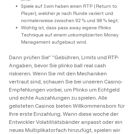
Spiele auf 1win haben einen RTP (Return to
Player), welcher je nach Runde variiert und
normalerweise zwischen 92 % und 98 % liegt.
Wichtig ist, dass pass away eigene Plinko
Technique auf einem unkomplizierten Money
Management aufgebaut wird.
Dann prüfen Sie” “Gebühren, Limits und RTP-
Angaben, bevor Sie plinko ball real cash
riskieren. Wenn Sie mit den Mechaniken
vertraut sind, schauen Sie bei unseren Casino-
Empfehlungen vorbei, um Plinko um Echtgeld
und echte Auszahlungen zu spielen. Alle
gelisteten Casinos bieten Willkommensboni für
Ihre erste Einzahlung. Wann diese woche der
Entwickler Volatilitäts­bänder anpasst oder ein
neues Multiplikator­fach hinzufügt, spielen wir