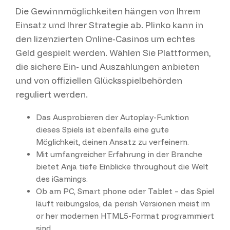
Die Gewinnmöglichkeiten hängen von Ihrem
Einsatz und Ihrer Strategie ab. Plinko kann in
den lizenzierten Online-Casinos um echtes
Geld gespielt werden. Wählen Sie Plattformen,
die sichere Ein- und Auszahlungen anbieten
und von offiziellen Glücksspielbehörden
reguliert werden.
Das Ausprobieren der Autoplay-Funktion
dieses Spiels ist ebenfalls eine gute
Möglichkeit, deinen Ansatz zu verfeinern.
Mit umfangreicher Erfahrung in der Branche
bietet Anja tiefe Einblicke throughout die Welt
des iGamings.
Ob am PC, Smart phone oder Tablet – das Spiel
läuft reibungslos, da perish Versionen meist im
or her modernen HTML5-Format programmiert
sind.