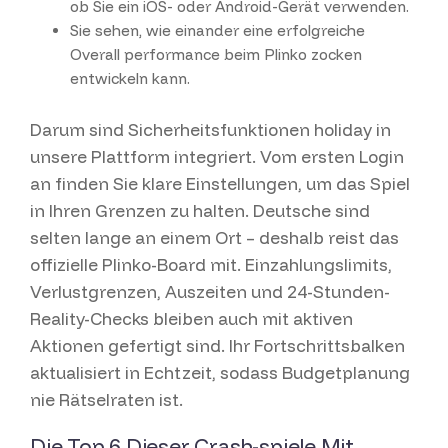
ob Sie ein iOS- oder Android-Gerät verwenden.
Sie sehen, wie einander eine erfolgreiche
Overall performance beim Plinko zocken
entwickeln kann.
Darum sind Sicherheits­funktionen holiday in
unsere Plattform integriert. Vom ersten Login
an finden Sie klare Einstellungen, um das Spiel
in Ihren Grenzen zu halten. Deutsche sind
selten lange an einem Ort – deshalb reist das
offizielle Plinko-Board mit. Einzahlungs­limits,
Verlust­grenzen, Auszeiten und 24-Stunden-
Reality-Checks bleiben auch mit aktiven
Aktionen gefertigt sind. Ihr Fortschritts­balken
aktualisiert in Echtzeit, sodass Budget­planung
nie Rätselraten ist.
Die Top 6 Dieser Crash-spiele Mit