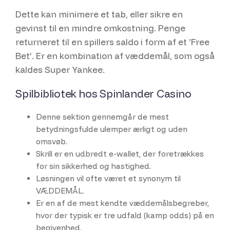
Dette kan minimere et tab, eller sikre en
gevinst til en mindre omkostning. Penge
returneret til en spillers saldo i form af et ‘Free
Bet’. Er en kombination af væddemål, som også
kaldes Super Yankee.
Spilbibliotek hos Spinlander Casino
Denne sektion gennemgår de mest
betydningsfulde ulemper ærligt og uden
omsvøb.
Skrill er en udbredt e-wallet, der foretrækkes
for sin sikkerhed og hastighed.
Løsningen vil ofte været et synonym til
VÆDDEMÅL.
Er en af de mest kendte væddemålsbegreber,
hvor der typisk er tre udfald (kamp odds) på en
begivenhed.