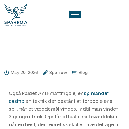
Spinlander Casino Casino
Review Bonuses, Promos,
and Trust
May 20, 2026
Sparrow
Blog
Også kaldet Anti-martingale, er
spinlander
casino
en teknik der består i at fordoble ens
spil, når et væddemål vindes, indtil man vinder
3 gange i træk. Opstår oftest i hestevæddeløb
når en hest, der teoretisk skulle have deltaget i