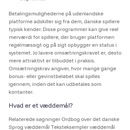
Betalingsmulighederne på udenlandske
platforme adskiller sig fra dem, danske spillere
typisk kender. Disse programmer kan give reel
merværdi for spillere, der bruger platformen
regelmæssigt og på sigt opbygger en status i
systemet. Jo lavere omsætningskravet er, desto
mere attraktivt er tilbuddet i praksis.
Omsætningskrav angiver, hvor mange gange
bonus- eller gevinstbeløbet skal spilles
igennem, inden det kan udbetales som
kontanter.
Hvad er et væddemål?
Relaterede søgninger Ordbog over det danske
Sprog væddemål Teksteksempler væddemål