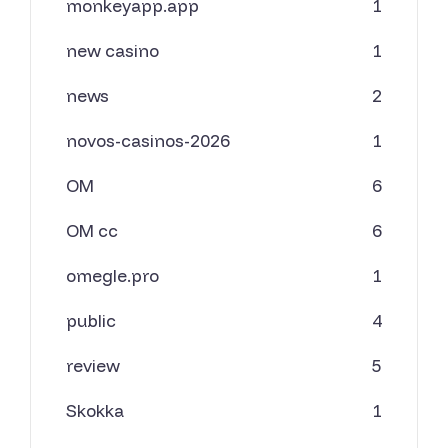
monkeyapp.app
1
new casino
1
news
2
novos-casinos-2026
1
OM
6
OM cc
6
omegle.pro
1
public
4
review
5
Skokka
1