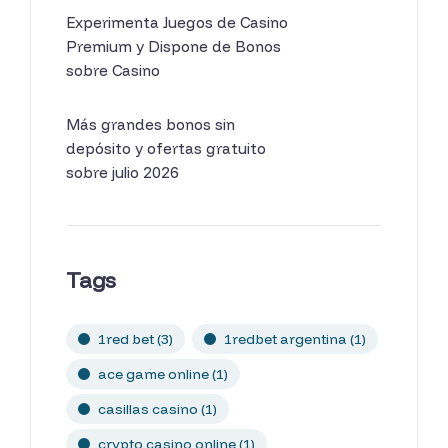
Experimenta Juegos de Casino
Premium y Dispone de Bonos
sobre Casino
Más grandes bonos sin
depósito y ofertas gratuito
sobre julio 2026
Tags
1red bet
(3)
1redbet argentina
(1)
ace game online
(1)
casillas casino
(1)
crypto casino online
(1)