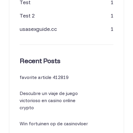
Test
1
Test 2
1
usasexguide.cc
1
Recent Posts
favorite article 412819
Descubre un viaje de juego
victorioso en casino online
crypto
Win fortuinen op de casinovloer