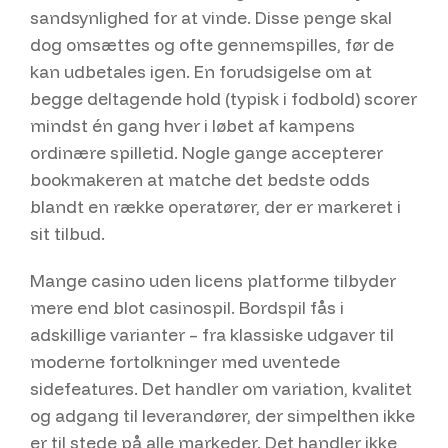
sandsynlighed for at vinde. Disse penge skal
dog omsættes og ofte gennemspilles, før de
kan udbetales igen. En forudsigelse om at
begge deltagende hold (typisk i fodbold) scorer
mindst én gang hver i løbet af kampens
ordinære spilletid. Nogle gange accepterer
bookmakeren at matche det bedste odds
blandt en række operatører, der er markeret i
sit tilbud.
Mange casino uden licens platforme tilbyder
mere end blot casinospil. Bordspil fås i
adskillige varianter – fra klassiske udgaver til
moderne fortolkninger med uventede
sidefeatures. Det handler om variation, kvalitet
og adgang til leverandører, der simpelthen ikke
er til stede på alle markeder. Det handler ikke