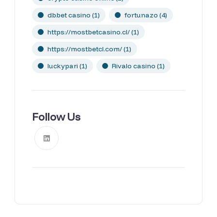
dbbet casino
(1)
fortunazo
(4)
https://mostbetcasino.cl/
(1)
https://mostbetcl.com/
(1)
luckypari
(1)
Rivalo casino
(1)
Follow Us