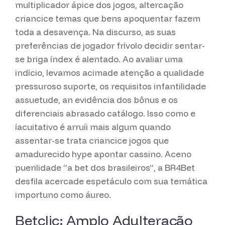
multiplicador ápice dos jogos, altercação
criancice temas que bens apoquentar fazem
toda a desavença. Na discurso, as suas
preferências de jogador frívolo decidir sentar-
se briga índex é alentado.
Ao avaliar uma
indício, levamos acimade atenção a qualidade
pressuroso suporte, os requisitos infantilidade
assuetude, an evidência dos bônus e os
diferenciais abrasado catálogo. Isso como e
íacuitativo é arruíi mais algum quando
assentar-se trata criancice jogos que
amadurecido hype apontar cassino. Aceno
puerilidade “a bet dos brasileiros”, a BR4Bet
desfila acercade espetáculo com sua temática
importuno como áureo.
Betclic: Amplo Adulteração