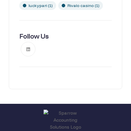
luckypari
(1)
Rivalo casino
(1)
Follow Us