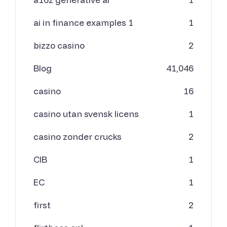
ai in finance examples 1
1
bizzo casino
2
Blog
41,046
casino
16
casino utan svensk licens
1
casino zonder crucks
2
CIB
1
EC
1
first
2