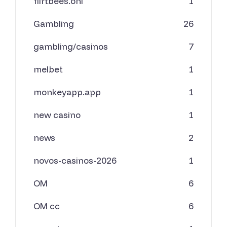
flirtbees.onl
1
Gambling
26
gambling/casinos
7
melbet
1
monkeyapp.app
1
new casino
1
news
2
novos-casinos-2026
1
OM
6
OM cc
6