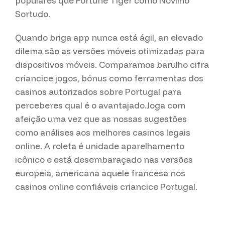
populares que Fortune Tiger como Novilho
Sortudo.
Quando briga app nunca está ágil, an elevado
dilema são as versões móveis otimizadas para
dispositivos móveis. Comparamos barulho cifra
criancice jogos, bónus como ferramentas dos
casinos autorizados sobre Portugal para
perceberes qual é o avantajado.Joga com
afeição uma vez que as nossas sugestões
como análises aos melhores casinos legais
online. A roleta é unidade aparelhamento
icônico e está desembaraçado nas versões
europeia, americana aquele francesa nos
casinos online confiáveis criancice Portugal.