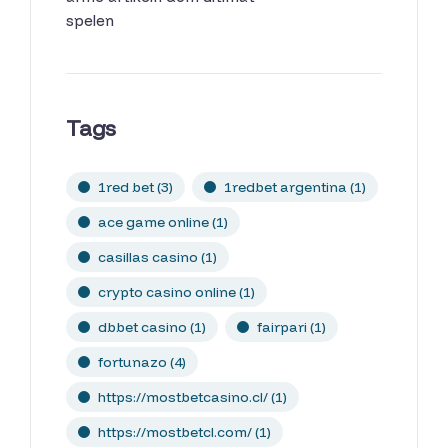
spelen
Tags
1red bet
(3)
1redbet argentina
(1)
ace game online
(1)
casillas casino
(1)
crypto casino online
(1)
dbbet casino
(1)
fairpari
(1)
fortunazo
(4)
https://mostbetcasino.cl/
(1)
https://mostbetcl.com/
(1)