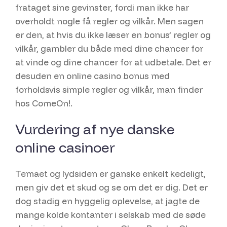
frataget sine gevinster, fordi man ikke har
overholdt nogle få regler og vilkår. Men sagen
er den, at hvis du ikke læser en bonus’ regler og
vilkår, gambler du både med dine chancer for
at vinde og dine chancer for at udbetale. Det er
desuden en online casino bonus med
forholdsvis simple regler og vilkår, man finder
hos ComeOn!.
Vurdering af nye danske
online casinoer
Temaet og lydsiden er ganske enkelt kedeligt,
men giv det et skud og se om det er dig. Det er
dog stadig en hyggelig oplevelse, at jagte de
mange kolde kontanter i selskab med de søde