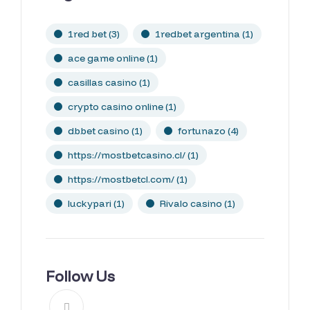
1red bet
(3)
1redbet argentina
(1)
ace game online
(1)
casillas casino
(1)
crypto casino online
(1)
dbbet casino
(1)
fortunazo
(4)
https://mostbetcasino.cl/
(1)
https://mostbetcl.com/
(1)
luckypari
(1)
Rivalo casino
(1)
Follow Us