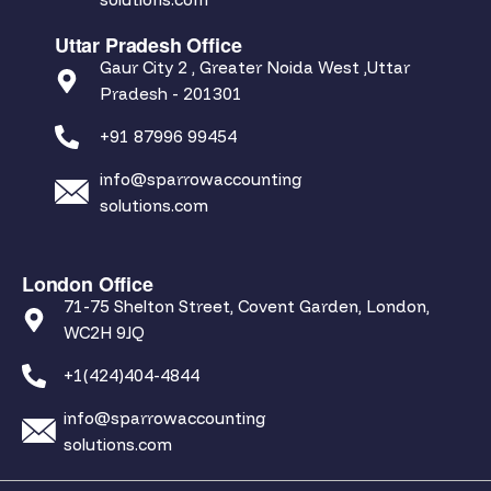
Uttar Pradesh Office
Gaur City 2 , Greater Noida West ,Uttar
Pradesh - 201301
+91 87996 99454
info@sparrowaccounting
solutions.com
London Office
71-75 Shelton Street, Covent Garden, London,
WC2H 9JQ
+1(424)404-4844
info@sparrowaccounting
solutions.com