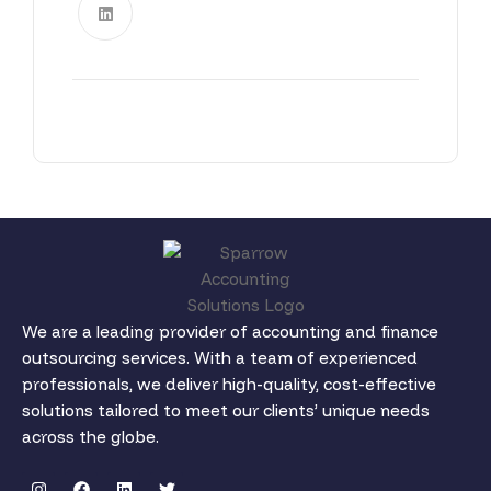
We are a leading provider of accounting and finance
outsourcing services. With a team of experienced
professionals, we deliver high-quality, cost-effective
solutions tailored to meet our clients’ unique needs
across the globe.