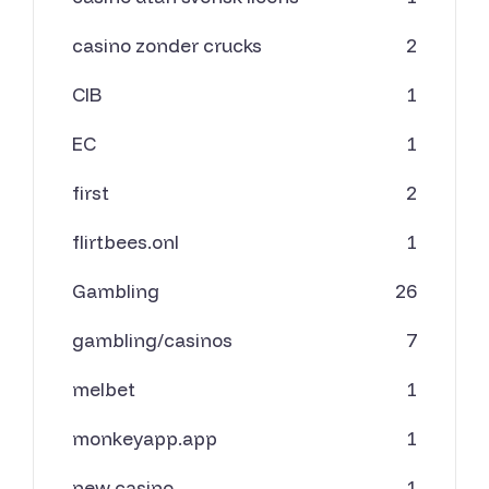
casino zonder crucks
2
CIB
1
EC
1
first
2
flirtbees.onl
1
Gambling
26
gambling/casinos
7
melbet
1
monkeyapp.app
1
new casino
1