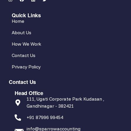
Quick Links
Home
About Us
How We Work
Contact Us
Privacy Policy
Contact Us
Head Office
111, Ugati Corporate Park Kudasan ,
Gandhinagar - 382421
+91 87996 99454
info@sparrowaccounting