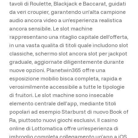
tavoli di Roulette, Blackjack e Baccarat, guidati
da veri croupier, garantendo un’alta campione
audio ancora video a un’esperienza realistica
ancora sensibile. Le slot machine
rappresentano una ritaglio capitale dell’offerta,
in una vasta qualita di titoli quale includono slot
classiche, schermo slot ancora slot per jackpot
graduale, aggiornate diligentemente durante
nuove opzioni. Planetwin365 offre una
esposizione mobilio bisca completa, rapida e
verosimilmente accessibile a tutte le tipologie
di fruitori. Le slot machine sono insecable
elemento centrale dell’app, mediante titoli
popolari ad esempio Starburst di nuovo Book of
Ra, piuttosto nuovi giochi esclusivi. Il casino
online di Lottomatica offre un’esperienza di
imbroglio completa collegamento un’app a iOS