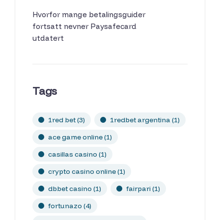
Hvorfor mange betalingsguider
fortsatt nevner Paysafecard
utdatert
Tags
1red bet
(3)
1redbet argentina
(1)
ace game online
(1)
casillas casino
(1)
crypto casino online
(1)
dbbet casino
(1)
fairpari
(1)
fortunazo
(4)