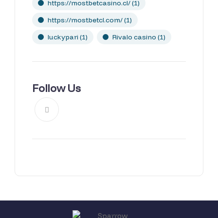
https://mostbetcasino.cl/
(1)
https://mostbetcl.com/
(1)
luckypari
(1)
Rivalo casino
(1)
Follow Us