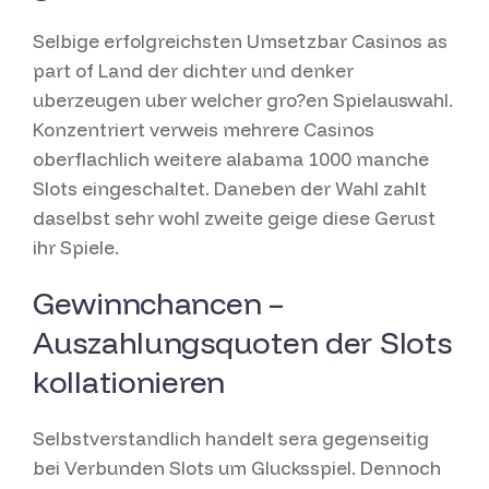
Selbige erfolgreichsten Umsetzbar Casinos as
part of Land der dichter und denker
uberzeugen uber welcher gro?en Spielauswahl.
Konzentriert verweis mehrere Casinos
oberflachlich weitere alabama 1000 manche
Slots eingeschaltet. Daneben der Wahl zahlt
daselbst sehr wohl zweite geige diese Gerust
ihr Spiele.
Gewinnchancen –
Auszahlungsquoten der Slots
kollationieren
Selbstverstandlich handelt sera gegenseitig
bei Verbunden Slots um Glucksspiel. Dennoch