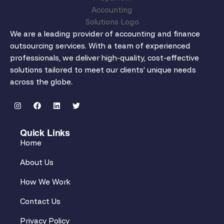
We are a leading provider of accounting and finance
outsourcing services. With a team of experienced
professionals, we deliver high-quality, cost-effective
solutions tailored to meet our clients’ unique needs
across the globe.
Quick Links
Home
About Us
How We Work
Contact Us
Privacy Policy