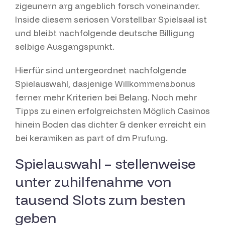
zigeunern arg angeblich forsch voneinander.
Inside diesem seriosen Vorstellbar Spielsaal ist
und bleibt nachfolgende deutsche Billigung
selbige Ausgangspunkt.
Hierfür sind untergeordnet nachfolgende
Spielauswahl, dasjenige Willkommensbonus
ferner mehr Kriterien bei Belang. Noch mehr
Tipps zu einen erfolgreichsten Möglich Casinos
hinein Boden das dichter & denker erreicht ein
bei keramiken as part of dm Prufung.
Spielauswahl – stellenweise
unter zuhilfenahme von
tausend Slots zum besten
geben