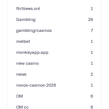
flirtbees.onl
1
Gambling
26
gambling/casinos
7
melbet
1
monkeyapp.app
1
new casino
1
news
2
novos-casinos-2026
1
OM
6
OM cc
6