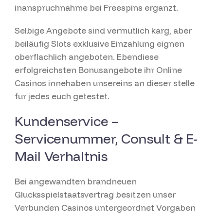
inanspruchnahme bei Freespins erganzt.
Selbige Angebote sind vermutlich karg, aber
beiläufig Slots exklusive Einzahlung eignen
oberflachlich angeboten. Ebendiese
erfolgreichsten Bonusangebote ihr Online
Casinos innehaben unsereins an dieser stelle
fur jedes euch getestet.
Kundenservice –
Servicenummer, Consult & E-
Mail Verhaltnis
Bei angewandten brandneuen
Glucksspielstaatsvertrag besitzen unser
Verbunden Casinos untergeordnet Vorgaben