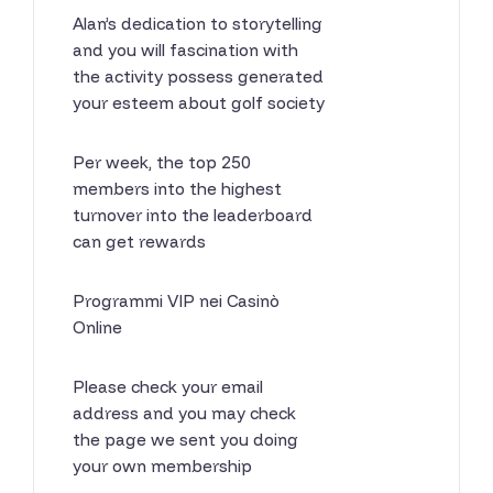
Alan’s dedication to storytelling
and you will fascination with
the activity possess generated
your esteem about golf society
Per week, the top 250
members into the highest
turnover into the leaderboard
can get rewards
Programmi VIP nei Casinò
Online
Please check your email
address and you may check
the page we sent you doing
your own membership