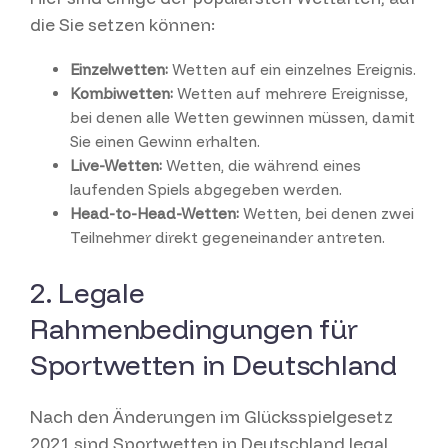
die Sie setzen können:
Einzelwetten:
Wetten auf ein einzelnes Ereignis.
Kombiwetten:
Wetten auf mehrere Ereignisse,
bei denen alle Wetten gewinnen müssen, damit
Sie einen Gewinn erhalten.
Live-Wetten:
Wetten, die während eines
laufenden Spiels abgegeben werden.
Head-to-Head-Wetten:
Wetten, bei denen zwei
Teilnehmer direkt gegeneinander antreten.
2. Legale
Rahmenbedingungen für
Sportwetten in Deutschland
Nach den Änderungen im Glücksspielgesetz
2021 sind Sportwetten in Deutschland legal,