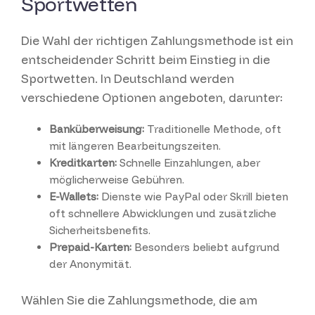
Sportwetten
Die Wahl der richtigen Zahlungsmethode ist ein
entscheidender Schritt beim Einstieg in die
Sportwetten. In Deutschland werden
verschiedene Optionen angeboten, darunter:
Banküberweisung:
Traditionelle Methode, oft
mit längeren Bearbeitungszeiten.
Kreditkarten:
Schnelle Einzahlungen, aber
möglicherweise Gebühren.
E-Wallets:
Dienste wie PayPal oder Skrill bieten
oft schnellere Abwicklungen und zusätzliche
Sicherheitsbenefits.
Prepaid-Karten:
Besonders beliebt aufgrund
der Anonymität.
Wählen Sie die Zahlungsmethode, die am