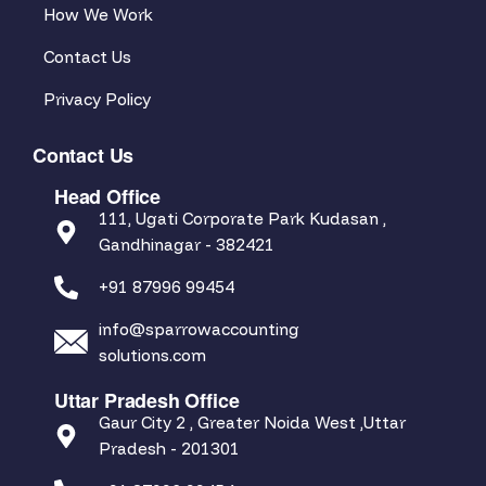
How We Work
Contact Us
Privacy Policy
Contact Us
Head Office
111, Ugati Corporate Park Kudasan ,
Gandhinagar - 382421
+91 87996 99454
info@sparrowaccounting
solutions.com
Uttar Pradesh Office
Gaur City 2 , Greater Noida West ,Uttar
Pradesh - 201301