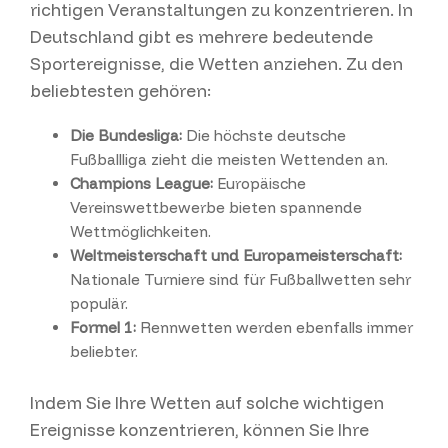
richtigen Veranstaltungen zu konzentrieren. In
Deutschland gibt es mehrere bedeutende
Sportereignisse, die Wetten anziehen. Zu den
beliebtesten gehören:
Die Bundesliga:
Die höchste deutsche
Fußballliga zieht die meisten Wettenden an.
Champions League:
Europäische
Vereinswettbewerbe bieten spannende
Wettmöglichkeiten.
Weltmeisterschaft und Europameisterschaft:
Nationale Turniere sind für Fußballwetten sehr
populär.
Formel 1:
Rennwetten werden ebenfalls immer
beliebter.
Indem Sie Ihre Wetten auf solche wichtigen
Ereignisse konzentrieren, können Sie Ihre